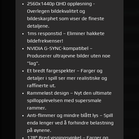
2560x1440p QHD oppløsning -
Overlegen bildekvalitet og
bildeskarphet som viser de fineste
detaljene.
1ms responstid – Eliminer hakkete
bildefrekvenser!
NVIDIA G-SYNC-kompatibel –
Produserer ultrajevne bilder uten noe
"lag".
Et bredt fargespekter – Farger og
detaljer i spill ser mer realistiske og
raffinerte ut.
Rammeløst design – Nyt den ultimate
spillopplevelsen med supersmale
rammer.
Anti-flimmer og mindre blått lys – Spill
enda lenger ved å forhindre belastning
på øynene.
178° Bred visningsvinkel – Farger og