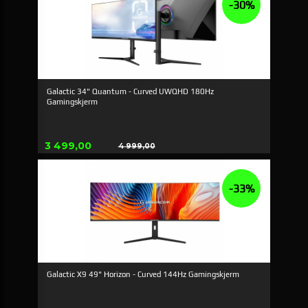
-30%
Galactic 34" Quantum - Curved UWQHD 180Hz
Gamingskjerm
Tilbud
3 499,00
4 999,00
Rabatt
-33%
Galactic X9 49" Horizon - Curved 144Hz Gamingskjerm