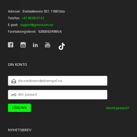
Adresse:
Enebakkveien 307, 1188 Oslo
Telefon:
+47 40 00 01 61
E-post:
support@greencom.no
Foretaksregisteret:
928069249MVA
DIN KONTO
E-
POSTADRESSE
DITT
PASSORD
Glemt passord?
NYHETSBREV