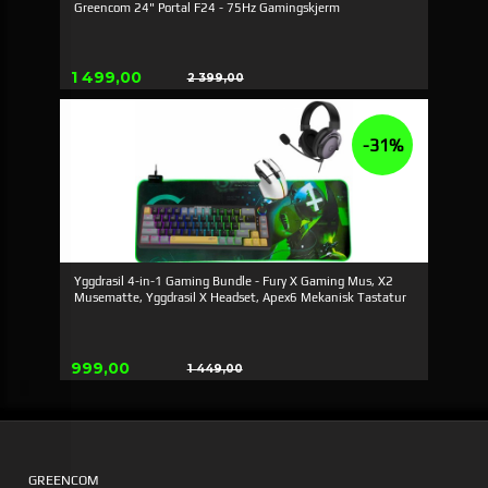
Greencom 24" Portal F24 - 75Hz Gamingskjerm
Tilbud
1 499,00
2 399,00
Rabatt
-31%
Yggdrasil 4-in-1 Gaming Bundle - Fury X Gaming Mus, X2
Musematte, Yggdrasil X Headset, Apex6 Mekanisk Tastatur
Tilbud
999,00
1 449,00
Rabatt
GREENCOM