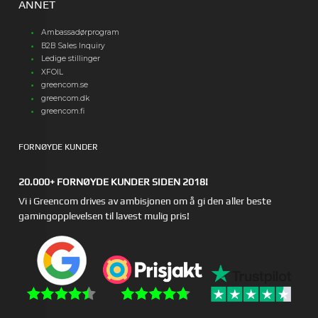
ANNET
Ambassadørprogram
B2B Sales Inquiry
Ledige stillinger
XFOIL
greencom.se
greencom.dk
greencom.fi
FORNØYDE KUNDER
20.000+ FORNØYDE KUNDER SIDEN 2018!
Vi i Greencom drives av ambisjonen om å gi den aller beste
gamingopplevelsen til lavest mulig pris!