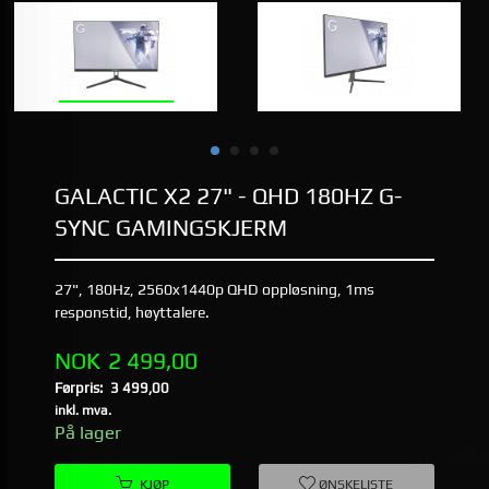
GALACTIC X2 27" - QHD 180HZ G-
SYNC GAMINGSKJERM
27", 180Hz, 2560x1440p QHD oppløsning, 1ms
responstid, høyttalere.
Tilbud
NOK
2 499,00
Førpris:
3 499,00
Rabatt
inkl. mva.
På lager
KJØP
ØNSKELISTE