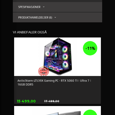
SPESIFIKASJONER
PRODUKTANMELDELSER (6)
VI ANBEFALER OGSÅ
-11%
ArcticStorm iZ539X Gaming PC - RTX 5060 TI | Ultra 7 |
16GB DDR5
Tilbud
15 499,00
17 499,00
Rabatt