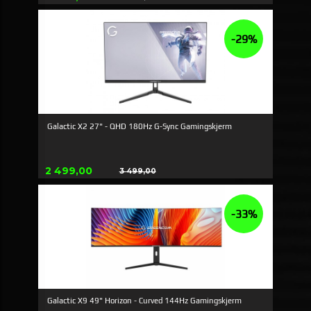
Rabatt
-29%
Galactic X2 27" - QHD 180Hz G-Sync Gamingskjerm
Tilbud
2 499,00
3 499,00
Rabatt
-33%
Galactic X9 49" Horizon - Curved 144Hz Gamingskjerm