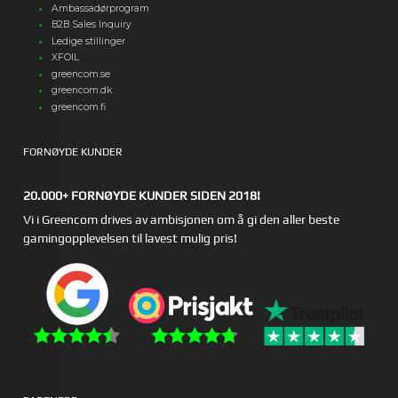
Ambassadørprogram
B2B Sales Inquiry
Ledige stillinger
XFOIL
greencom.se
greencom.dk
greencom.fi
FORNØYDE KUNDER
20.000+ FORNØYDE KUNDER SIDEN 2018!
Vi i Greencom drives av ambisjonen om å gi den aller beste
gamingopplevelsen til lavest mulig pris!