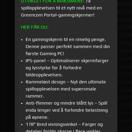
UTVIKLET FOR Å MAKSIMERE:
Ta
spillopplevelsen til et nytt nivå med en
Greencom Portal-gamingskjermer!
HER FÅR DU:
En gamingskjerm til en rimelig penge.
Denne passer perfekt sammen med din
første Gaming PC!
IPS-panel – Optimaliserer skjermfarger
og lysstyrke for å forbedre
bildeopplevelsen.
Rammeløst design – Nyt den ultimate
spillopplevelsen med supersmale
rammer.
Anti-flimmer og mindre blått lys – Spill
enda lenger ved å forhindre belastning
på øynene.
178° Bred visningsvinkel – Farger og
detaljer forblir skarpe i flere vinkler