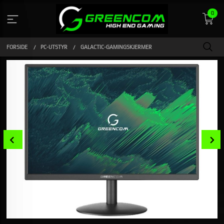
Gå
0
til
innholdet
FORSIDE
PC-UTSTYR
GALACTIC-GAMINGSKJERMER
Prev