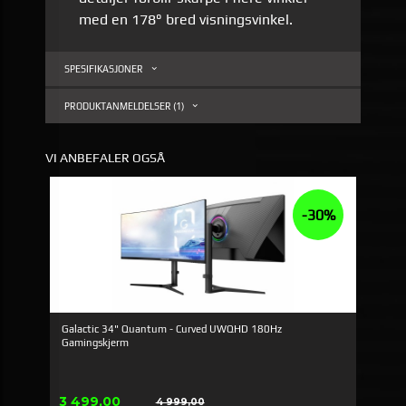
med en 178° bred visningsvinkel.
SPESIFIKASJONER
PRODUKTANMELDELSER (1)
VI ANBEFALER OGSÅ
-30%
Galactic 34" Quantum - Curved UWQHD 180Hz
Gamingskjerm
Tilbud
3 499,00
4 999,00