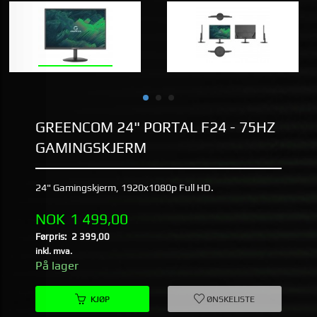
GREENCOM 24" PORTAL F24 - 75HZ
GAMINGSKJERM
24" Gamingskjerm, 1920x1080p Full HD.
Tilbud
NOK
1 499,00
Førpris:
2 399,00
Rabatt
inkl. mva.
På lager
KJØP
ØNSKELISTE