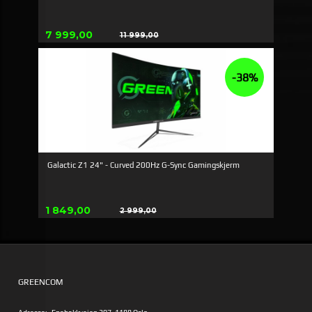
Tilbud
7 999,00
11 999,00
Rabatt
-38%
Galactic Z1 24" - Curved 200Hz G-Sync Gamingskjerm
Tilbud
1 849,00
2 999,00
Rabatt
GREENCOM