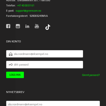
Adresse:
Enebakkveien 307, 1188 Oslo
Telefon:
+47 40 00 01 61
E-post:
support@greencom.no
Foretaksregisteret:
928069249MVA
DIN KONTO
E-
POSTADRESSE
DITT
PASSORD
Glemt passord?
NYHETSBREV