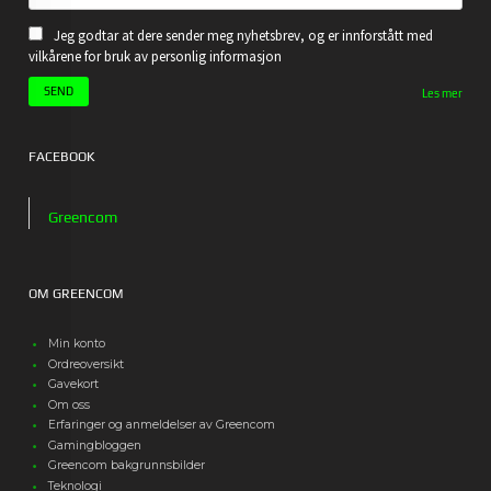
Jeg godtar at dere sender meg nyhetsbrev, og er innforstått med
vilkårene for bruk av personlig informasjon
Les mer
FACEBOOK
Greencom
OM GREENCOM
Min konto
Ordreoversikt
Gavekort
Om oss
Erfaringer og anmeldelser av Greencom
Gamingbloggen
Greencom bakgrunnsbilder
Teknologi