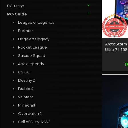
PC-utstyr
PC-Guide
League of Legends
Fortnite
Hogwarts legacy
ArcticStorm 
Rocket League
Ultra 7 | 1
Suicide Squad
Apex legends
T
1
CS:GO
Destiny 2
Diablo 4
Valorant
Minecraft
Overwatch 2
Call of Duty: MW2