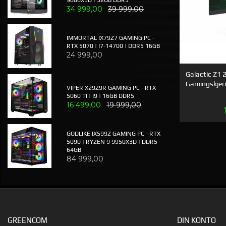
34 999,00
39 999,00
IMMORTAL IX79Z7 GAMING PC -
RTX 5070 | I7-14700 | DDR5 16GB
24 999,00
Galactic Z1 
Gamingskje
VIPER X29Z9R GAMING PC - RTX
5060 TI | I9 | 16GB DDR5
16 499,00
19 999,00
GODLIKE IX599Z GAMING PC - RTX
5090 | RYZEN 9 9950X3D | DDR5
64GB
84 999,00
GREENCOM
DIN KONTO