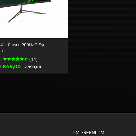
24" - Curved 200Hz G-Sync
rm
(11)
Tilbud
Rabatt
1 849,00
2 999,00
KJØP
OM GREENCOM