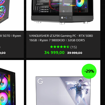
X 5070 | Ryzen
VANQUISHER iZ329X Gaming PC - RTX 5080
16GB | Ryzen 7 9800X3D | 32GB DDR5
)
(15)
Rabatt
Tilbud
Rabatt
34 999,00
9,00
39 999,00
LES MER
-29%