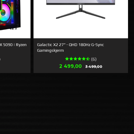
X 5090 | Ryzen
Galactic X2 27" - QHD 180Hz G-Sync
Gamingskjerm
)
(6)
Tilbud
Rabatt
2 499,00
3 499,00
KJØP