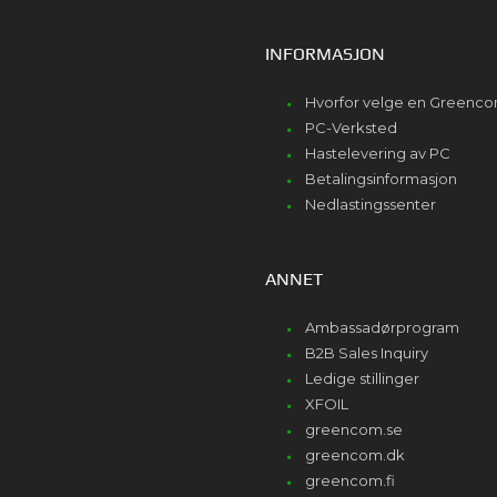
INFORMASJON
Hvorfor velge en Greenc
PC-Verksted
Hastelevering av PC
Betalingsinformasjon
Nedlastingssenter
ANNET
Ambassadørprogram
B2B Sales Inquiry
Ledige stillinger
XFOIL
greencom.se
greencom.dk
greencom.fi