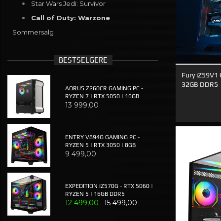
Star Wars Jedi: Survivor
Call of Duty: Warzone
Sommersalg
BESTSELGERE
Fury iZ59V1 
32GB DDR5
AORUS Z260CR GAMING PC -
RYZEN 7 | RTX 5050 | 16GB
13 999,00
ENTRY V894G GAMING PC -
RYZEN 5 | RTX 3050 | 8GB
9 499,00
EXPEDITION IZ570G - RTX 5060 |
RYZEN 5 | 16GB DDR5
12 499,00
15 499,00