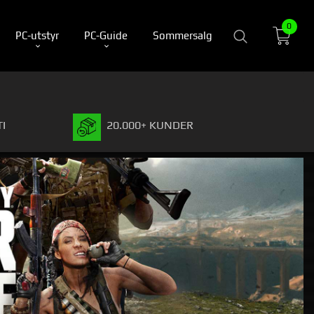
0
PC-utstyr
PC-Guide
Sommersalg
I
20.000+ KUNDER