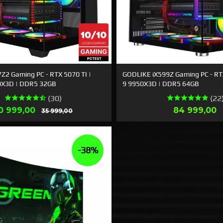
Z2 Gaming PC - RTX 5070 TI |
GODLIKE iX599Z Gaming PC - RT
0X3D | DDR5 32GB
9 9950X3D | DDR5 64GB
(30)
(22
ilbud
Rabatt
Pris
0 999,00
84 999,00
35 999,00
LES MER
LES MER
-38%