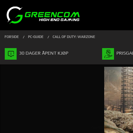
Gå
Lukk
PRODUKTER
til
innholdet
FORSIDE
PC-GUIDE
CALL OF DUTY: WARZONE
30 DAGER ÅPENT KJØP
PRISGA