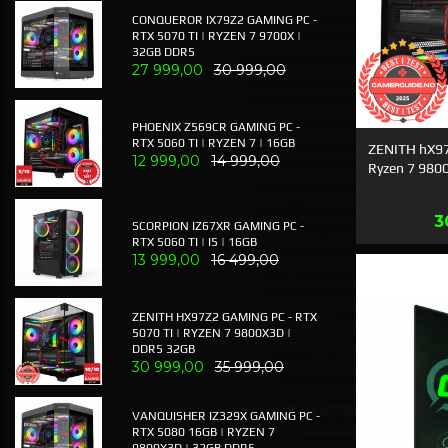
CONQUEROR IX79Z2 GAMING PC -
RTX 5070 TI | RYZEN 7 9700X |
32GB DDR5
27 999,00
30 999,00
PHOENIX Z569CR GAMING PC -
RTX 5060 TI | RYZEN 7 | 16GB
ZENITH hX97
12 999,00
14 999,00
Ryzen 7 980
T
3
SCORPION IZ67XR GAMING PC -
RTX 5060 TI | I5 | 16GB
13 999,00
16 499,00
ZENITH HX97Z2 GAMING PC - RTX
5070 TI | RYZEN 7 9800X3D |
DDR5 32GB
30 999,00
35 999,00
VANQUISHER IZ329X GAMING PC -
RTX 5080 16GB | RYZEN 7
9800X3D | 32GB DDR5