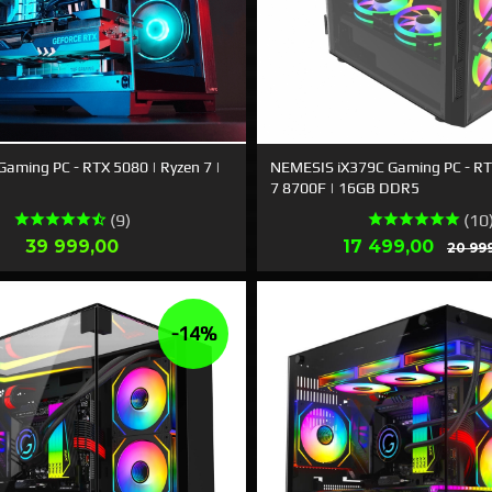
Gaming PC - RTX 5080 | Ryzen 7 |
NEMESIS iX379C Gaming PC - RT
7 8700F | 16GB DDR5
(9)
(10
Pris
Tilbud
39 999,00
17 499,00
20 99
LES MER
LES MER
-14%