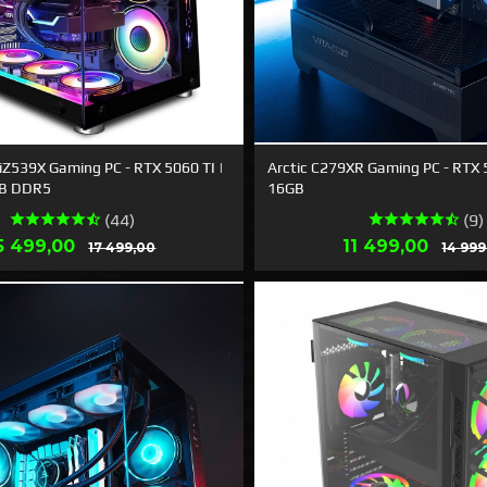
iZ539X Gaming PC - RTX 5060 TI |
Arctic C279XR Gaming PC - RTX 5
6GB DDR5
16GB
(44)
(9)
ilbud
Rabatt
Tilbud
5 499,00
11 499,00
17 499,00
14 999
LES MER
LES MER