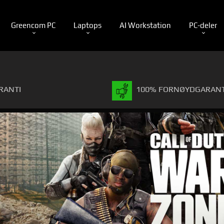
Greencom PC
Laptops
AI Workstation
PC-deler
RANTI
100% FORNØYDGARANT