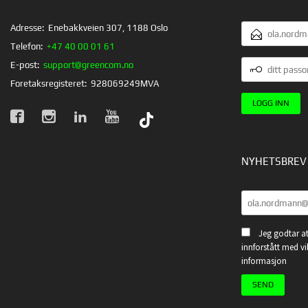
E-
Adresse:
Enebakkveien 307, 1188 Oslo
POSTADRESSE
Telefon:
+47 40 00 01 61
DITT
E-post:
support@greencom.no
PASSORD
Foretaksregisteret:
928069249MVA
NYHETSBREV
Jeg godtar at
innforstått med vi
informasjon