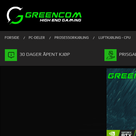
Gå
Lukk
PRODUKTER
til
innholdet
FORSIDE
PC-DELER
PROSESSORKJØLING
LUFTKJØLING - CPU
30 DAGER ÅPENT KJØP
PRISGA