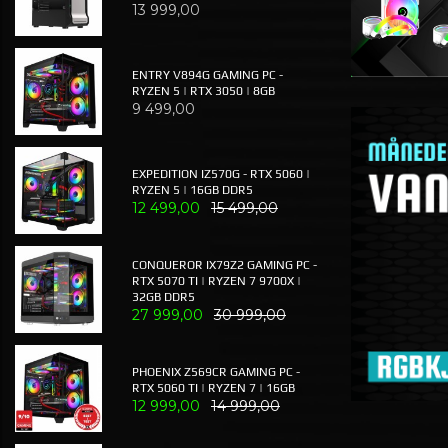
13 999,00
ENTRY V894G GAMING PC -
RYZEN 5 | RTX 3050 | 8GB
9 499,00
EXPEDITION IZ570G - RTX 5060 |
RYZEN 5 | 16GB DDR5
12 499,00
15 499,00
CONQUEROR IX79Z2 GAMING PC -
RTX 5070 TI | RYZEN 7 9700X |
32GB DDR5
27 999,00
30 999,00
PHOENIX Z569CR GAMING PC -
RTX 5060 TI | RYZEN 7 | 16GB
12 999,00
14 999,00