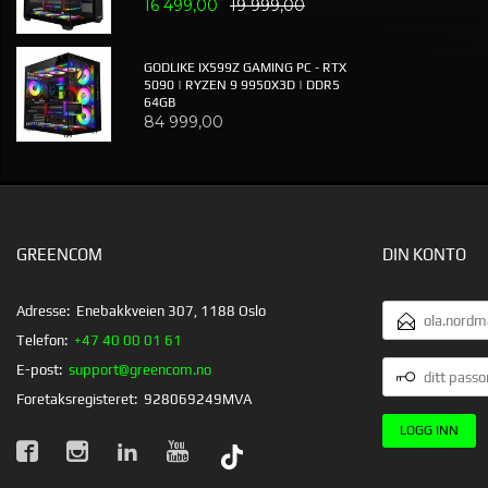
16 499,00
19 999,00
GODLIKE IX599Z GAMING PC - RTX
5090 | RYZEN 9 9950X3D | DDR5
64GB
84 999,00
GREENCOM
DIN KONTO
E-
Adresse:
Enebakkveien 307, 1188 Oslo
POSTADRESSE
Telefon:
+47 40 00 01 61
DITT
E-post:
support@greencom.no
PASSORD
Foretaksregisteret:
928069249MVA