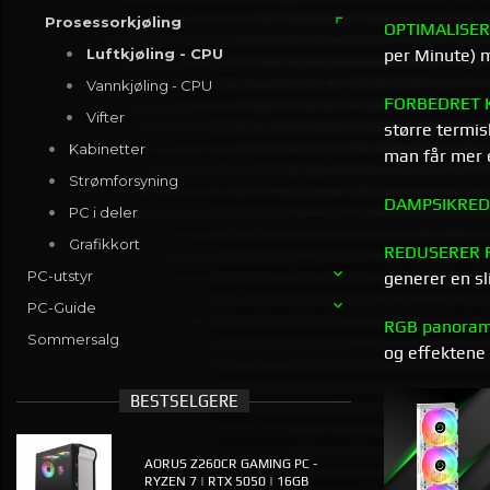
Prosessorkjøling
OPTIMALISER
per Minute) m
Luftkjøling - CPU
Vannkjøling - CPU
FORBEDRET 
Vifter
større termi
Kabinetter
man får mer e
Strømforsyning
DAMPSIKRED
PC i deler
Grafikkort
REDUSERER 
PC-utstyr
generer en s
PC-Guide
RGB panorama
Sommersalg
og effektene 
BESTSELGERE
AORUS Z260CR GAMING PC -
RYZEN 7 | RTX 5050 | 16GB