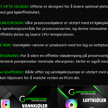
T VIFTE-DESIGN:
Viftene er designet for å levere optimal ytel
ed god kjøleffektivitet.
KJØLEDESIGN:
Våre prosessorkjølere er utstyrt med et kjølepla
sk spredningsområde for prosessorvarme, og denne innovative
ffektiv ytelse og lavere CPU-temperaturer.
E RØR:
Vannkjøler-rørene er produsert med tre lag av nettplas
RESONANS:
For å sikre en effektiv støydemping på prosessorkjøl
litesterk pumpemotor minimale vibrasjoner. Dette er også med
-lyseffekter:
Både vifter og vannkjølerpumpe er utstyrt med 
kan tilpasses for å matche resten av PCen din.