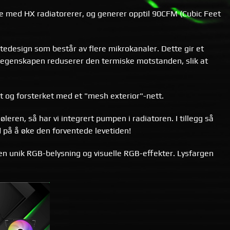
se med HX radiatorerer, og generer opptil 90CFM (Cubic Feet
tedesign som består av flere mikrokanaler. Dette gir et
 egenskapen reduserer den termiske motstanden, slik at
t og forsterket med et "mesh exterior"-nett.
eren, så har vi integrert pumpen i radiatoren. I tillegg så
 på å øke den forventede levetiden!
en unik RGB-belysning og visuelle RGB-effekter. Lysfargen