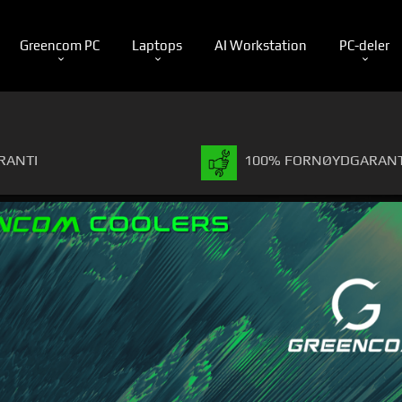
Greencom PC
Laptops
AI Workstation
PC-deler
RANTI
100% FORNØYDGARANT