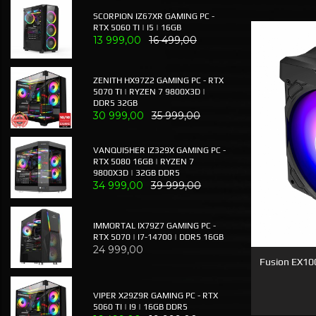
SCORPION IZ67XR GAMING PC -
RTX 5060 TI | I5 | 16GB
13 999,00
16 499,00
ZENITH HX97Z2 GAMING PC - RTX
5070 TI | RYZEN 7 9800X3D |
DDR5 32GB
30 999,00
35 999,00
VANQUISHER IZ329X GAMING PC -
RTX 5080 16GB | RYZEN 7
9800X3D | 32GB DDR5
34 999,00
39 999,00
IMMORTAL IX79Z7 GAMING PC -
RTX 5070 | I7-14700 | DDR5 16GB
24 999,00
Fusion EX10
VIPER X29Z9R GAMING PC - RTX
5060 TI | I9 | 16GB DDR5