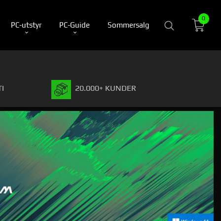
0
PC-utstyr
PC-Guide
Sommersalg
I
20.000+ KUNDER