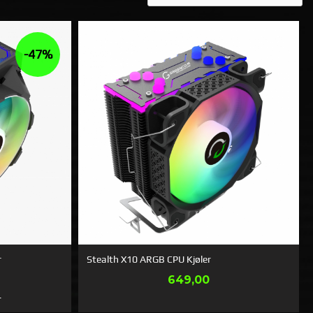
-47%
r
Stealth X10 ARGB CPU Kjøler
Pris
649,00
Rabatt
0