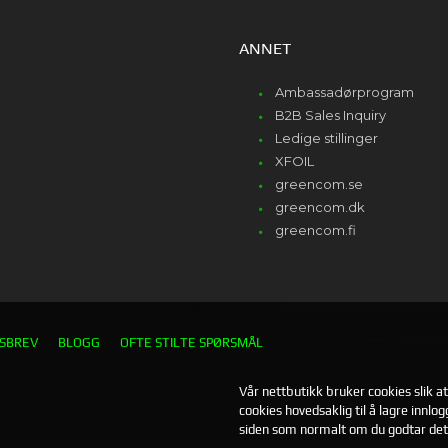
ANNET
Ambassadørprogram
B2B Sales Inquiry
Ledige stillinger
XFOIL
greencom.se
greencom.dk
greencom.fi
SBREV
BLOGG
OFTE STILTE SPØRSMÅL
Vår nettbutikk bruker cookies slik a
cookies hovedsaklig til å lagre innlo
siden som normalt om du godtar det