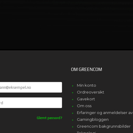
KJØP
KJØP
OM GREENCOM
Min konto
Ordreoversikt
Gavekort
Om oss
Erfaringer og anmeldelser 
Glemt passord?
Gamingbloggen
Greencom bakgrunnsbilder