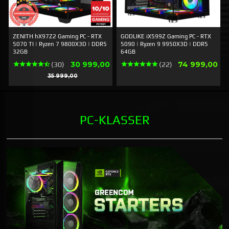
ZENITH hX97Z2 Gaming PC - RTX
GODLIKE iX599Z Gaming PC - RTX
5070 TI | Ryzen 7 9800X3D | DDR5
5090 | Ryzen 9 9950X3D | DDR5
32GB
64GB
Tilbud
Pris
30 999,00
74 999,00
(30)
(22)
Rabatt
35 999,00
PC-KLASSER