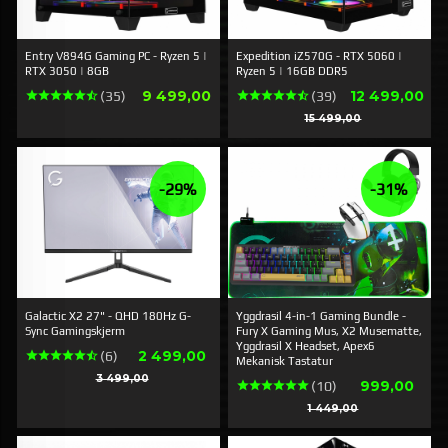
Entry V894G Gaming PC - Ryzen 5 |
Expedition iZ570G - RTX 5060 |
RTX 3050 | 8GB
Ryzen 5 | 16GB DDR5
Pris
Tilbud
9 499,00
12 499,00
(35)
(39)
Rabatt
15 499,00
-29%
-31%
Galactic X2 27" - QHD 180Hz G-
Yggdrasil 4-in-1 Gaming Bundle -
Sync Gamingskjerm
Fury X Gaming Mus, X2 Musematte,
Yggdrasil X Headset, Apex6
Tilbud
2 499,00
(6)
Mekanisk Tastatur
Rabatt
3 499,00
Tilbud
999,00
(10)
Rabatt
1 449,00