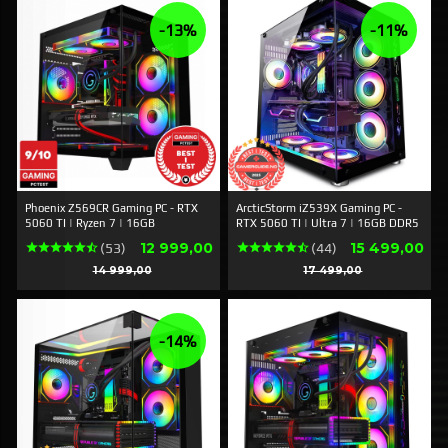
-13%
-11%
Phoenix Z569CR Gaming PC - RTX
ArcticStorm iZ539X Gaming PC -
5060 TI | Ryzen 7 | 16GB
RTX 5060 TI | Ultra 7 | 16GB DDR5
Tilbud
Tilbud
12 999,00
15 499,00
(53)
(44)
Rabatt
Rabatt
14 999,00
17 499,00
-14%