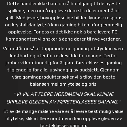
Dette handler ikke bare om å ha tilgang til de nyeste
spillene, men om å oppleve dem slik de er ment å bli
spilt. Med jevne, høyoppløselige bilder, lynrask respons
og krystallklar lyd, så kan gaming bli en uforglemmelig
opplevelse. For oss er det ikke nok å bare levere PC-
komponenter; vi ønsker å åpne dører til nye verdener.
Vi forstår også at toppmoderne gaming-utstyr kan være
kostbart og utenfor rekkevidde for mange. Derfor
jobber vi kontinuerlig for å gjøre førsteklasses gaming
tilgjengelig for alle, uavhengig av budsjett. Gjennom
våre gamingprodukter søker vi å tilby den beste
balansen mellom ytelse og pris.
"VI VIL AT FLERE NORDMENN SKAL KUNNE
OPPLEVE GLEDEN AV FØRSTEKLASSES GAMING."
Et av de mange målene våre er å levere best mulig value
til ytelse, slik at flere nordmenn kan oppleve gleden av
førsteklasses gaming.