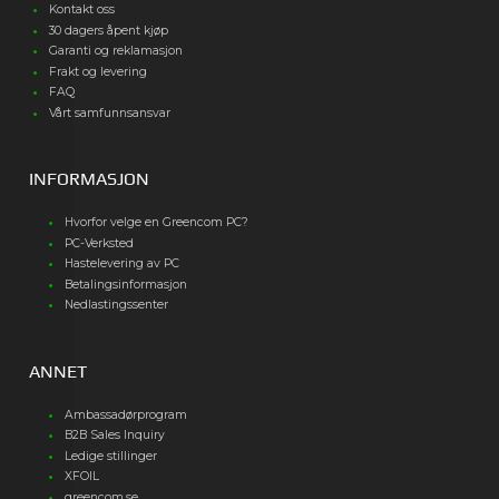
Kontakt oss
30 dagers åpent kjøp
Garanti og reklamasjon
Frakt og levering
FAQ
Vårt samfunnsansvar
INFORMASJON
Hvorfor velge en Greencom PC?
PC-Verksted
Hastelevering av PC
Betalingsinformasjon
Nedlastingssenter
ANNET
Ambassadørprogram
B2B Sales Inquiry
Ledige stillinger
XFOIL
greencom.se