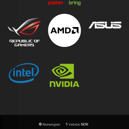
: NOK
Norwegian
Valuta