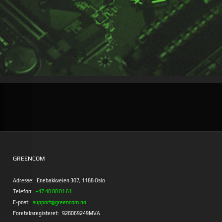
GREENCOM
Adresse:
Enebakkveien 307, 1188 Oslo
Telefon:
+47 40 00 01 61
E-post:
support@greencom.no
Foretaksregisteret:
928069249MVA