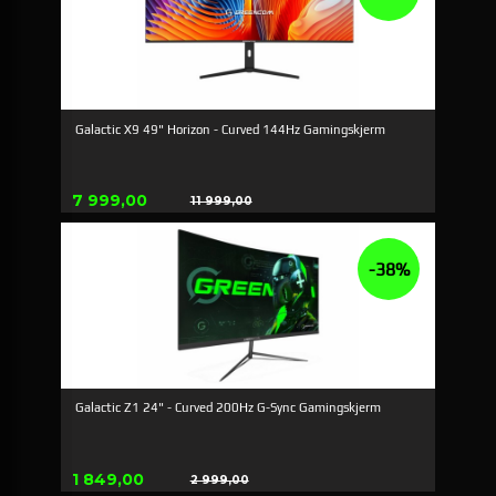
Galactic X9 49" Horizon - Curved 144Hz Gamingskjerm
Tilbud
7 999,00
11 999,00
Rabatt
-38%
Galactic Z1 24" - Curved 200Hz G-Sync Gamingskjerm
Tilbud
1 849,00
2 999,00
Rabatt