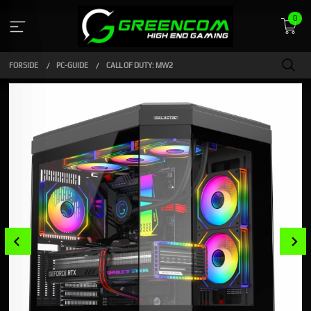
Gå
0
til
innholdet
FORSIDE
PC-GUIDE
CALL OF DUTY: MW2
Prev