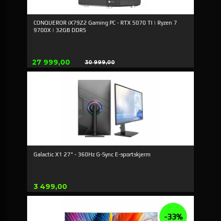
CONQUEROR iX79Z2 Gaming PC - RTX 5070 TI | Ryzen 7
9700X | 32GB DDR5
Tilbud
27 999,00
30 999,00
Rabatt
Galactic X1 27" - 360Hz G-Sync E-sportskjerm
Pris
3 499,00
-33%