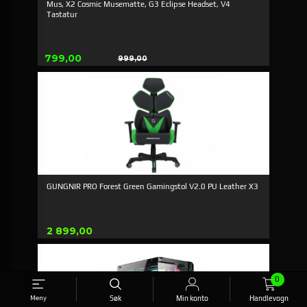
Mus, X2 Cosmic Musematte, G3 Eclipse Headset, V4
Tastatur
Tilbud
799,00
999,00
Rabatt
GUNGNIR PRO Forest Green Gamingstol V2.0 PU Leather X3
Pris
2 899,00
0
Meny
Søk
Min konto
Handlevogn