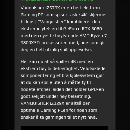
Vanquisher iZ579X er en helt ekstrem
Gaming PC som spiser raske 4K-skjermer
til lunsj. "Vanquisher" kombinerer den
ekstreme ytelsen til GeForce RTX 5080
med den nyeste høytytende AMD Ryzen 7
9800X3D-prosessoren med, noe som gir
deg en helt utrolig spillopplevelse.
Her kan du altså spille i 4K med en
ekstrem høy bildehastighet. Velutviklede
komponenter og et bra kjølesystem gjør
at du kan spille uten å måtte ty til
hodetelefoner, siden det holder GPU-en
godt avkjølt under høy belastning.
VANQUISHER iZ329X er altså den
optimale Gaming PCen for noen som
ønsker å ta gamingen til et nytt nivå.