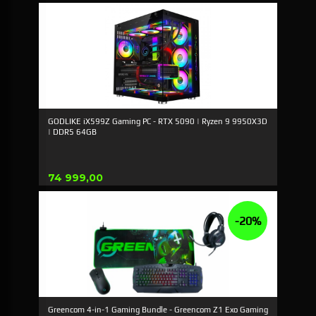
GODLIKE iX599Z Gaming PC - RTX 5090 | Ryzen 9 9950X3D
| DDR5 64GB
Pris
74 999,00
-20%
Greencom 4-in-1 Gaming Bundle - Greencom Z1 Exo Gaming