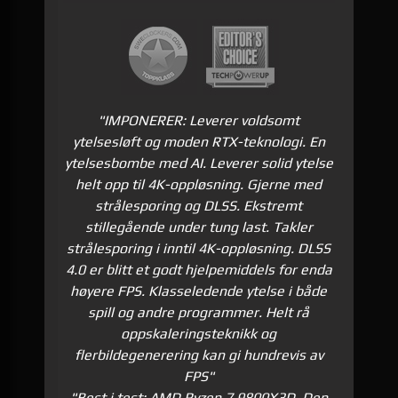
"IMPONERER: Leverer voldsomt
ytelsesløft og moden RTX-teknologi.
En
ytelsesbombe med AI. L
everer solid ytelse
helt opp til 4K-oppløsning. Gjerne med
strålesporing og DLSS. Ekstremt
stillegående under tung last. Takler
strålesporing i inntil 4K-oppløsning. DLSS
4.0 er blitt et godt hjelpemiddels for enda
høyere FPS. Klasseledende ytelse i både
spill og andre programmer.
Helt rå
oppskaleringsteknikk og
f
lerbildegenerering kan gi hundrevis av
FPS
"
"Best i test: AMD Ryzen 7 9800X3D. Den