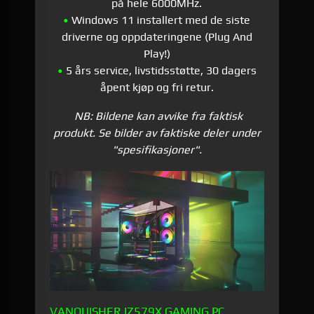
på hele 6000MHz.
•
Windows 11 installert med de siste
driverne og oppdateringene (Plug And
Play!)
•
5 års service, livstidsstøtte, 30 dagers
åpent kjøp og fri retur.
NB: Bildene kan avvike fra faktisk
produkt. Se bilder av faktiske deler under
"spesifikasjoner".
VANQUISHER IZ579X GAMING PC