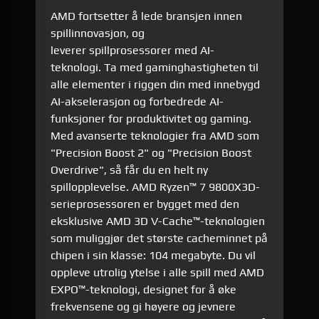
AMD fortsetter å lede bransjen innen
spillinnovasjon, og
leverer spillprosessorer med AI-
teknologi. Ta med gaminghastigheten til
alle elementer i riggen din med innebygd
AI-akselerasjon og forbedrede AI-
funksjoner for produktivitet og gaming.
Med avanserte teknologier fra AMD som
"Precision Boost 2" og "Precision Boost
Overdrive", så får du en helt ny
spillopplevelse. AMD Ryzen™ 7 9800X3D-
serieprosessoren er bygget med den
eksklusive AMD 3D V-Cache™-teknologien
som muliggjør det største cacheminnet på
chipen i sin klasse: 104 megabyte. Du vil
oppleve utrolig ytelse i alle spill med AMD
EXPO™-teknologi, designet for å øke
frekvensene og gi høyere og jevnere