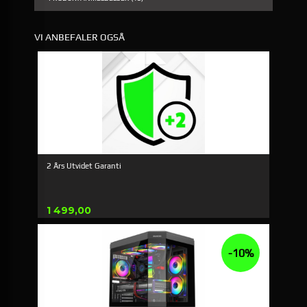
VI ANBEFALER OGSÅ
2 Års Utvidet Garanti
Pris
1 499,00
-10%