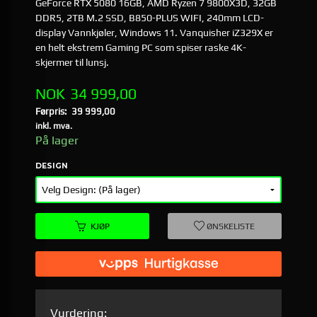
GeForce RTX 5080 16GB, AMD Ryzen 7 9800X3D, 32GB
DDR5, 2TB M.2 SSD, B850-PLUS WIFI, 240mm LCD-
display Vannkjøler, Windows 11. Vanquisher iZ329X er
en helt ekstrem Gaming PC som spiser raske 4K-
skjermer til lunsj.
Tilbud
NOK
34 999,00
Førpris:
39 999,00
Rabatt
inkl. mva.
På lager
DESIGN
KJØP
ØNSKELISTE
Vurdering: