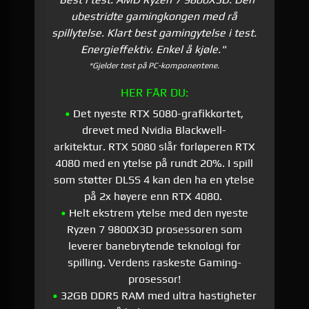
ubestridte gamingkongen med rå
spillytelse. Klart best gamingytelse i test.
Energieffektiv. Enkel å kjøle."
*Gjelder test på PC-komponentene.
HER FÅR DU:
•
Det nyeste RTX 5080-grafikkortet,
drevet med Nvidia Blackwell-
arkitektur. RTX 5080 slår forløperen RTX
4080 med en ytelse på rundt 20%. I spill
som støtter DLSS 4 kan den ha en ytelse
på 2x høyere enn RTX 4080.
•
Helt ekstrem ytelse med den nyeste
Ryzen 7 9800X3D prosessoren som
leverer banebrytende teknologi for
spilling. Verdens raskeste Gaming-
prosessor!
•
32
GB DDR5 RAM med ultra hastigheter