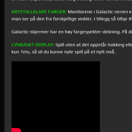
KRYSTALLKLARE
FARGER:
Monitorene i Galactic-serien er
man ser på den fra forskjellige vinkler. I tillegg så tilb
Galactic-skjerme
r
har en høy fargespekter-dekning. På den
LYNRASKT DISPLAY:
Spill uten at det oppstår hakking ell
kun 1ms, så vil du kunne nyte spill på et nytt nivå.