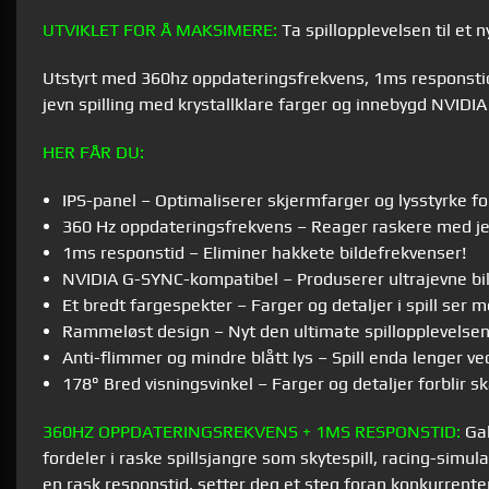
UTVIKLET FOR Å MAKSIMERE:
Ta spillopplevelsen til et 
Utstyrt med 360hz oppdateringsfrekvens, 1ms responstid, 
jevn spilling med krystallklare farger og innebygd NVIDI
HER FÅR DU:
IPS-panel – Optimaliserer skjermfarger og lysstyrke fo
360 Hz oppdateringsfrekvens – Reager raskere med je
1ms responstid – Eliminer hakkete bildefrekvenser!
NVIDIA G-SYNC-kompatibel – Produserer ultrajevne bil
Et bredt fargespekter – Farger og detaljer i spill ser me
Rammeløst design – Nyt den ultimate spillopplevels
Anti-flimmer og mindre blått lys – Spill enda lenger v
178° Bred visningsvinkel – Farger og detaljer forblir sk
360HZ OPPDATERINGSREKVENS + 1MS RESPONSTID:
Gal
fordeler i raske spillsjangre som skytespill, racing-sim
en rask responstid, setter deg et steg foran konkurrente