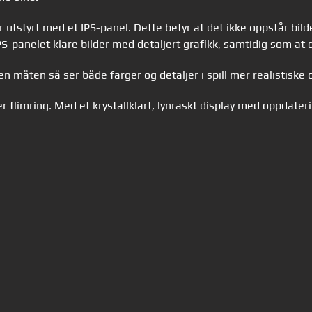
 utstyrt med et IPS-panel. Dette betyr at det ikke oppstår bilde
yr IPS-panelet klare bilder med detaljert grafikk, samtidig som a
 måten så ser både farger og detaljer i spill mer realistiske o
er flimring. Med et krystallklart, lynraskt display med oppdate