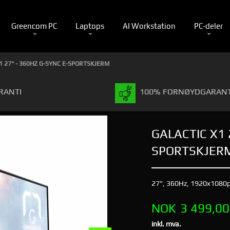
Greencom PC
Laptops
AI Workstation
PC-deler
1 27" - 360HZ G-SYNC E-SPORTSKJERM
RANTI
100% FORNØYDGARANT
GALACTIC X1 
SPORTSKJER
27", 360Hz, 1920x1080p 
Pris
NOK
3 499,00
inkl. mva.