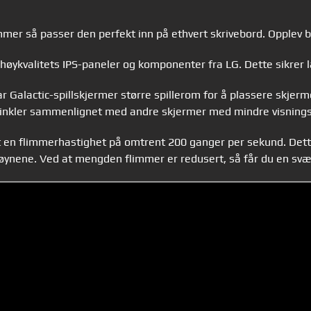
mer så passer den perfekt inn på ethvert skrivebord. Opplev be
høykvalitets IPS-paneler og komponenter fra LG. Dette sikrer l
r Galactic-spillskjermer større spillerom for å plassere skjerm
re vinkler sammenlignet med andre skjermer med mindre visnings
en flimmerhastighet på omtrent 200 ganger per sekund. Dette 
r øynene. Ved at mengden flimmer er redusert, så får du en svæ