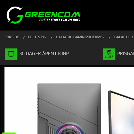
Gå
Lukk
PRODUKTER
til
innholdet
FORSIDE
PC-UTSTYR
GALACTIC-GAMINGSKJERMER
GALACTIC X
30 DAGER ÅPENT KJØP
PRISGA