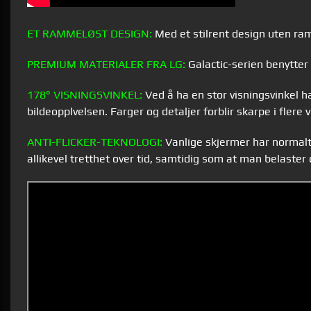
ET RAMMELØST DESIGN:
Med et stilrent design uten ram
PREMIUM MATERIALER FRA LG:
Galactic-serien benytter 
178° VISNINGSVINKEL:
Ved å ha en stor visningsvinkel ha
bildeopplvelsen. Farger og detaljer forblir skarpe i fle
ANTI-
FLICKER
-
TEKNOLOGI
:
Vanlige skjermer har normalt 
allikevel tretthet over tid, samtidig som at man belaste