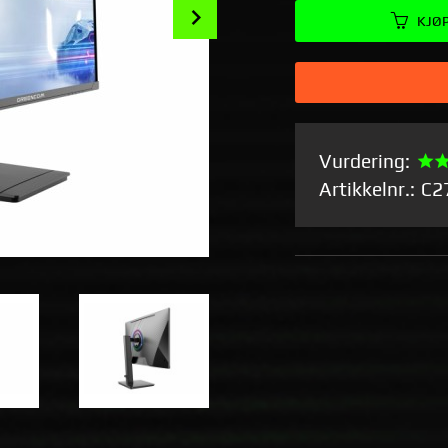
Next
KJØ
Vurdering:
Artikkelnr.:
C2