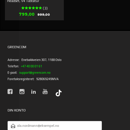
Headset, V4 Tastatur
(3)
Tilbud
799,00
Rabatt
999,00
GREENCOM
Adresse:
Enebakkveien 307, 1188 Oslo
Telefon:
+47 40 00 01 61
E-post:
support@greencom.no
Foretaksregisteret:
928069249MVA
DIN KONTO
E-
POSTADRESSE