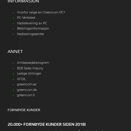
INFORMASJON
Hvorfor velge en Greencom PC?
PC-Verksted
Hastelevering av PC
Betalingsinformasjon
Nedlastingssenter
ANNET
Ambassadørprogram
B2B Sales Inquiry
Ledige stillinger
XFOIL
greencom.se
greencom.dk
greencom.fi
FORNØYDE KUNDER
20.000+ FORNØYDE KUNDER SIDEN 2018!