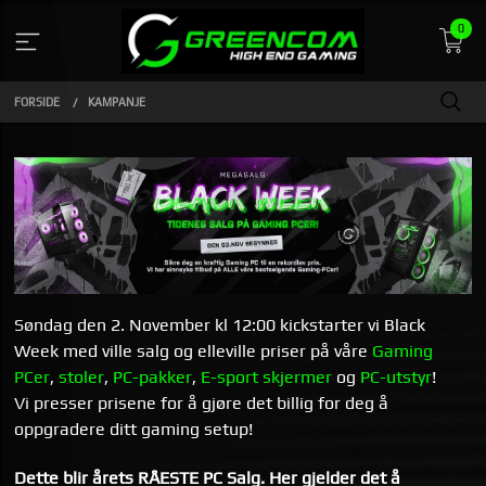
Gå
0
til
innholdet
FORSIDE
KAMPANJE
Søndag den 2. November kl 12:00 kickstarter vi Black
Week med ville salg og elleville priser på våre
Gaming
PCer
,
stoler
,
PC-pakker
,
E-sport skjermer
og
PC-utstyr
!
Vi presser prisene for å gjøre det billig for deg å
oppgradere ditt gaming setup!
Dette blir årets RÅESTE PC Salg. Her gjelder det å