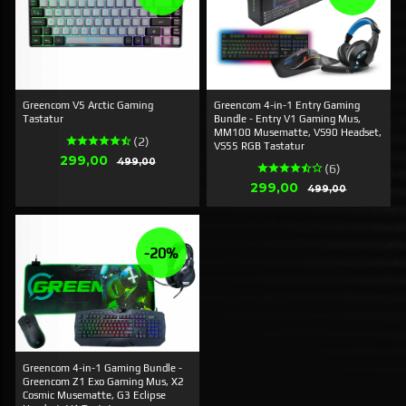
Greencom V5 Arctic Gaming
Greencom 4-in-1 Entry Gaming
Tastatur
Bundle - Entry V1 Gaming Mus,
MM100 Musematte, VS90 Headset,
(2)
VS55 RGB Tastatur
Tilbud
299,00
Rabatt
499,00
(6)
Tilbud
299,00
Rabatt
499,00
-20%
Greencom 4-in-1 Gaming Bundle -
Greencom Z1 Exo Gaming Mus, X2
Cosmic Musematte, G3 Eclipse