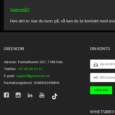
Spørsmål?
Hvis det er noe du lurer på, så kan du ta kontakt med os
GREENCOM
DIN KONTO
E-
Adresse:
Enebakkveien 307, 1188 Oslo
POSTADRESSE
Telefon:
+47 40 00 01 61
DITT
E-post:
support@greencom.no
PASSORD
Foretaksregisteret:
928069249MVA
NYHETSBREV