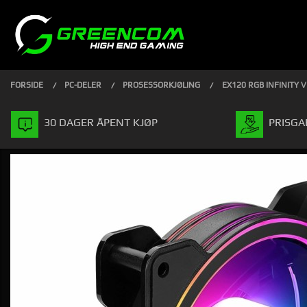
Gå
Lukk
PRODUKTER
til
innholdet
FORSIDE
PC-DELER
PROSESSORKJØLING
EX120 RGB INFINITY V
30 DAGER ÅPENT KJØP
PRISGA