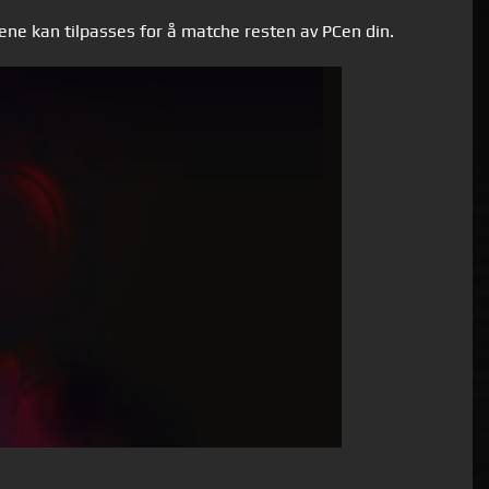
ene kan tilpasses for å matche resten av PCen din.