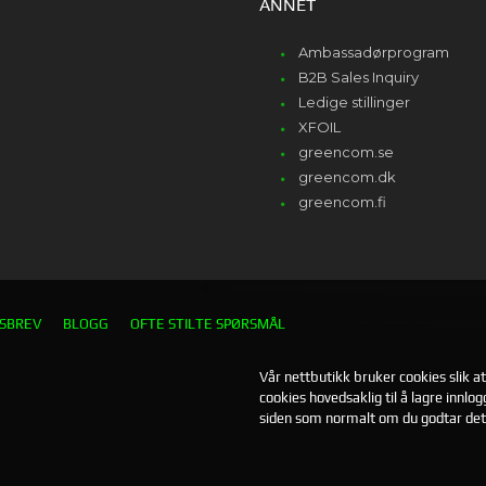
ANNET
Ambassadørprogram
B2B Sales Inquiry
Ledige stillinger
XFOIL
greencom.se
greencom.dk
greencom.fi
SBREV
BLOGG
OFTE STILTE SPØRSMÅL
Vår nettbutikk bruker cookies slik a
cookies hovedsaklig til å lagre innlo
siden som normalt om du godtar det