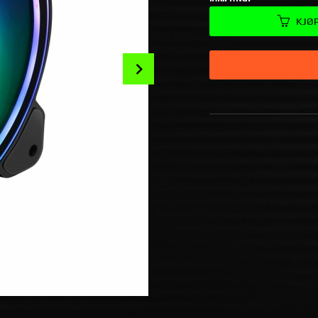
KJØ
Next