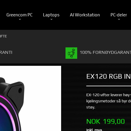
Greencom PC
Laptops
AI Workstation
PC-deler
IFTE
RANTI
100% FORNØYDGARANT
EX120 RGB IN
EX-120 vifter leverer høy
kjølingsmetoder så byr d
støy.
Pris
NOK
199,00
inkl. mva.