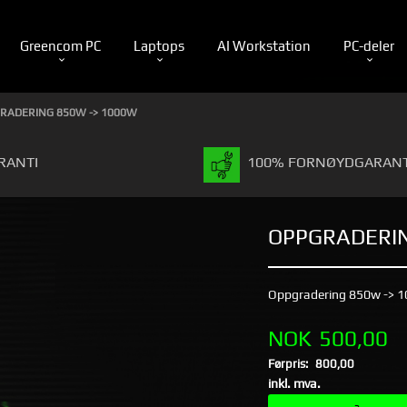
Greencom PC
Laptops
AI Workstation
PC-deler
RADERING 850W -> 1000W
RANTI
100% FORNØYDGARANT
OPPGRADERIN
Oppgradering 850w -> 
Tilbud
NOK
500,00
Førpris:
800,00
Rabatt
inkl. mva.