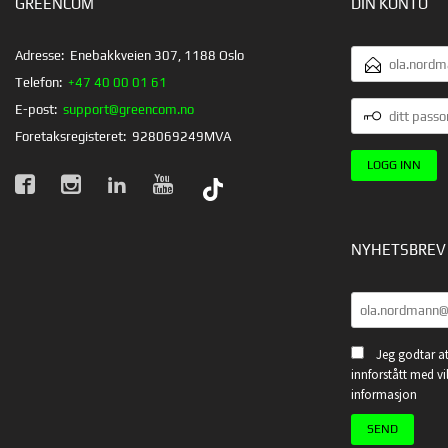
GREENCOM
DIN KONTO
E-
Adresse:
Enebakkveien 307, 1188 Oslo
POSTADRESSE
Telefon:
+47 40 00 01 61
DITT
E-post:
support@greencom.no
PASSORD
Foretaksregisteret:
928069249MVA
NYHETSBREV
Jeg godtar at
innforstått med vi
informasjon