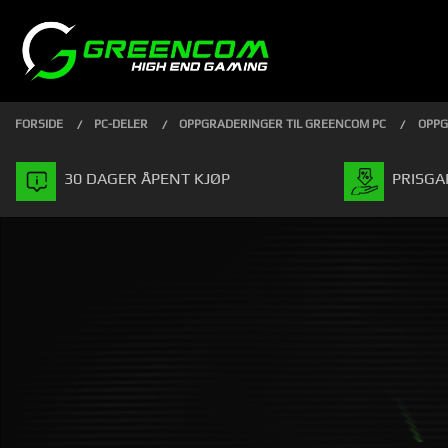
Gå
Lukk
PRODUKTER
til
innholdet
FORSIDE
PC-DELER
OPPGRADERINGER TIL GREENCOM PC
OPPG
30 DAGER ÅPENT KJØP
PRISGA