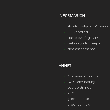
INFORMASJON
Hvorfor velge en Greenc
PC-Verksted
Hastelevering av PC
Betalingsinformasjon
Nedlastingssenter
ANNET
Ambassadørprogram
B2B Sales Inquiry
Ledige stillinger
XFOIL
greencom.se
greencom.dk