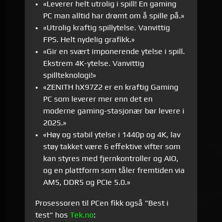
«
Leverer helt utrolig i spill! En gaming
PC man alltid har
drømt
om å spille på.
»
«
Utrolig kraftig
spill
ytelse. Vanvittig
FPS. Helt nydelig grafikk.
»
«
Gir en svært imponerende ytelse i spill.
Ekstrem 4K-ytelse. Vanvittig
spillteknologi!
»
«ZENITH hX97Z2 er en kraftig Gaming
PC som leverer mer enn det en
moderne gaming-stasjonær bør levere i
2025.»
«Høy og stabil ytelse i 1440p og 4K, lav
støy takket være 6 effektive vifter som
kan styres med fjernkontroller og AIO,
og en plattform som tåler fremtiden via
AM5, DDR5 og PCIe 5.0.»
Prosessoren til PCen fikk også "Best i
test" hos
Tek.no
: