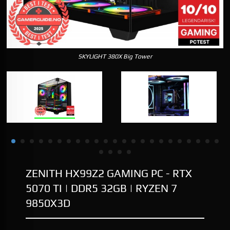
SKYLIGHT 380X Big Tower
ZENITH HX99Z2 GAMING PC - RTX
5070 TI | DDR5 32GB | RYZEN 7
9850X3D