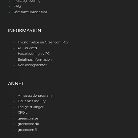
Frakt og levering
FAQ
Vårt samfunnsansvar
INFORMASJON
Hvorfor velge en Greencom PC?
PC-Verksted
Hastelevering av PC
Betalingsinformasjon
Nedlastingssenter
ANNET
Ambassadørprogram
B2B Sales Inquiry
Ledige stillinger
XFOIL
greencom.se
greencom.dk
greencom.fi