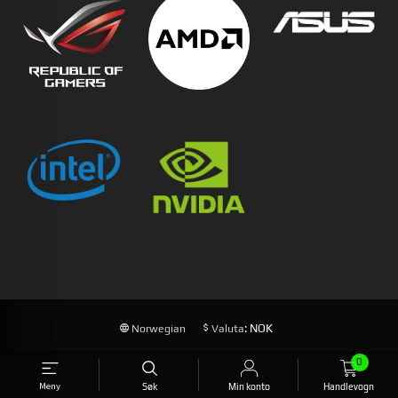
: NOK
Norwegian
Valuta
0
FRAKT
KJØPSBETINGELSER
SIKKERHET OG PERSONVERN
NYHETSBREV
Meny
Søk
Min konto
Handlevogn