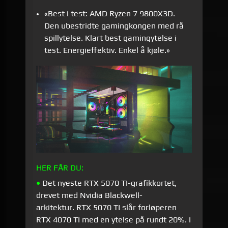
«Best i test: AMD Ryzen 7 9800X3D.
Den ubestridte gamingkongen med rå
spillytelse. Klart best gamingytelse i
test. Energieffektiv. Enkel å kjøle.
»
HER FÅR DU:
•
Det nyeste RTX 5070 TI-grafikkortet,
drevet med Nvidia Blackwell-
arkitektur. RTX 5070 TI slår forløperen
RTX 4070 TI med en ytelse på rundt 20%. I