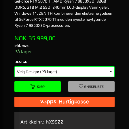
GeForce RTX 5070 TI, AMD Ryzen 7 9850X3D, 32GB
DDR5, 2TB M.2 SSD, 240mm LCD-display Vannkjøler,
Windows 11. ZENITH kombinerer den ekstreme ytelsen
til GeForce RTX 5070 TI med den nyeste høytytende
Ryzen 7 9850X3D-prosessoren.
Pris
NOK
35 999,00
inkl. mva.
På lager
DESIGN
KJØP
ØNSKELISTE
Artikkelnr.:
hX99Z2