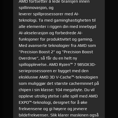
AMD fortsetter å lede bransjen innen
spillinnovasjon, og
leverer spillprosessorer med AI-
teknologi. Ta med gaminghastigheten til
alle elementer i riggen din med innebygd
AI-akselerasjon og forbedrede AI-
funksjoner for produktivitet og gaming.
Med avanserte teknologier fra AMD som
"Precision Boost 2" og "Precision Boost
Overdrive", så får du en helt ny
spillopplevelse. AMD Ryzen™ 7 9850X3D-
serieprosessoren er bygget med den
eksklusive AMD 3D V-Cache™-teknologien
som muliggjør det største cacheminnet på
chipen i sin klasse: 104 megabyte. Du vil
oppleve utrolig ytelse i alle spill med AMD
EXPO™-teknologi, designet for å øke
frekvensene og gi høyere og jevnere
bildefrekvenser. Slik klarer maskinen også