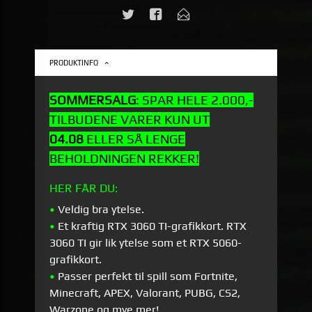
PRODUKTINFO
SOMMERSALG
: SPAR HELE 2.000,-
TILBUDENE VARER KUN UT
04.08
ELLER SÅ LENGE
BEHOLDNINGEN REKKER!
HER FÅR DU:
•
Veldig bra ytelse.
•
Et kraftig RTX 3060 TI-grafikkort. RTX
3060 TI gir lik ytelse som et RTX 5060-
grafikkort.
•
Passer perfekt til spill som Fortnite,
Minecraft, APEX, Valorant, PUBG, CS2,
Warzone og mye mer!