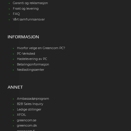
Garanti og reklamasjon
Frakt og levering
FAQ
Vårt samfunnsansvar
INFORMASJON
Hvorfor velge en Greencom PC?
PC-Verksted
Hastelevering av PC
Betalingsinformasjon
Nedlastingssenter
ANNET
Ambassadørprogram
B2B Sales Inquiry
Ledige stillinger
XFOIL
greencom.se
greencom.dk