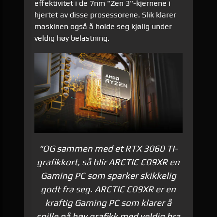
effektivitet i de 7nm "Zen 3"-kjernene i
hjertet av disse prosessorene. Slik klarer
maskinen også å holde seg kjølig under
veldig høy belastning.
"OG sammen med et RTX 3060 TI-
grafikkort, så blir ARCTIC
C09XR
en
Gaming PC som sparker skikkelig
godt fra seg. ARCTIC C09XR er en
kraftig Gaming PC som klarer å
spille på høy grafikk med veldig bra