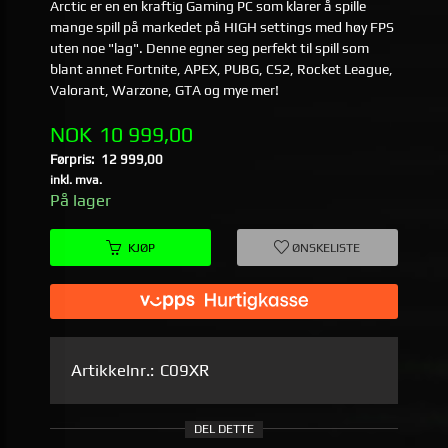
Arctic er en en kraftig Gaming PC som klarer å spille
mange spill på markedet på HIGH settings med høy FPS
uten noe "lag". Denne egner seg perfekt til spill som
blant annet Fortnite, APEX, PUBG, CS2, Rocket League,
Valorant, Warzone, GTA og mye mer!
Tilbud
NOK
10 999,00
Førpris:
12 999,00
Rabatt
inkl. mva.
På lager
KJØP
ØNSKELISTE
Artikkelnr.:
C09XR
DEL DETTE