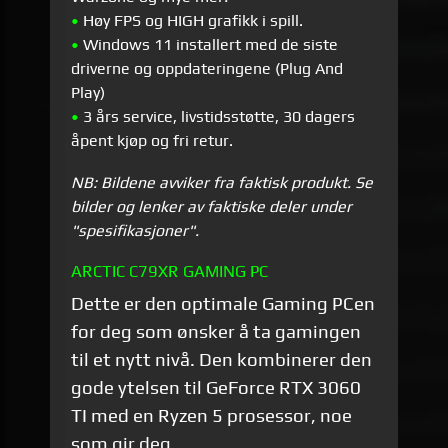
•
Høy FPS og HIGH grafikk i spill.
•
Windows 11 installert med de siste
driverne og oppdateringene (Plug And
Play)
•
3 års service, livstidsstøtte, 30 dagers
åpent kjøp og fri retur.
NB: Bildene avviker fra faktisk produkt. Se
bilder og lenker av faktiske deler under
"spesifikasjoner".
ARCTIC C79XR GAMING PC
Dette er den optimale Gaming PCen
for deg som ønsker å ta gamingen
til et nytt nivå. Den kombinerer den
gode ytelsen til GeForce RTX 3060
TI med en Ryzen 5 prosessor, noe
som gir deg