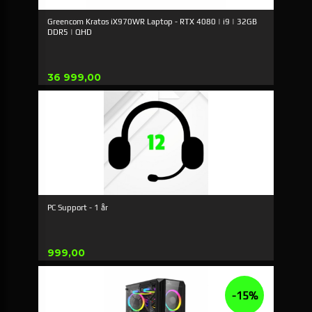
Greencom Kratos iX970WR Laptop - RTX 4080 | i9 | 32GB
DDR5 | QHD
Pris
36 999,00
PC Support - 1 år
Pris
999,00
-15%