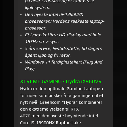
på hele 5200MHz og et fantastisk
kjølesystem.
Den nyeste Intel i9-13900HX
prosessoren; Verdens raskeste laptop-
prosessor.
Et lynraskt Ultra HD-display med hele
165Hz og V-sync.
5 års service, livstidsstøtte, 60 dagers
åpent kjøp og fri retur.
Windows 11 ferdiginstallert (Plug And
Play).
XTREME GAMING - Hydra iX960VR
Hydra er den optimale Gaming Laptopen
for noen som ønsker å ta gamingen til et
nytt nivå. Greencom "Hydra" kombinerer
den ekstreme ytelsen til RTX
4070 med
den nyeste høytytende Intel
Core i9-13900HX Raptor-Lake