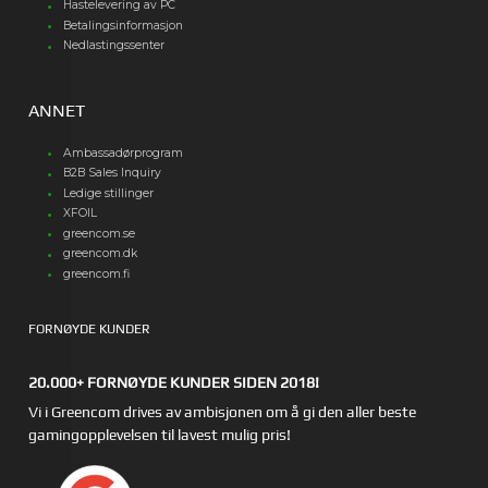
Hastelevering av PC
Betalingsinformasjon
Nedlastingssenter
ANNET
Ambassadørprogram
B2B Sales Inquiry
Ledige stillinger
XFOIL
greencom.se
greencom.dk
greencom.fi
FORNØYDE KUNDER
20.000+ FORNØYDE KUNDER SIDEN 2018!
Vi i Greencom drives av ambisjonen om å gi den aller beste
gamingopplevelsen til lavest mulig pris!