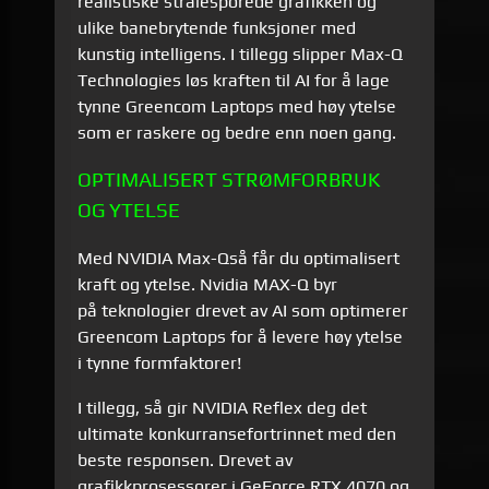
realistiske strålesporede grafikken og
ulike banebrytende funksjoner med
kunstig intelligens.
I tillegg slipper Max-Q
Technologies løs kraften til AI for å lage
tynne Greencom Laptops med høy ytelse
som er raskere og bedre enn noen gang.
OPTIMALISERT STRØMFORBRUK
OG YTELSE
Med NVIDIA Max-Q
så får du optimalisert
kraft og ytelse.
Nvidia MAX-Q byr
på
teknologier drevet av AI som optimerer
Greencom Laptops for å levere høy ytelse
i tynne formfaktorer!
I tillegg, så gir NVIDIA Reflex deg det
ultimate konkurransefortrinnet med den
beste responsen. Drevet av
grafikkprosessorer i GeForce RTX 4070 og