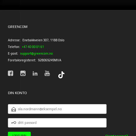
GREENCOM
Adresse:
Enebakkveien 307, 1188 Oslo
Telefon:
+47 40 00 01 61
E-post:
support@greencom.no
Foretaksregisteret:
928069249MVA
DIN KONTO
E-
POSTADRESSE
DITT
PASSORD