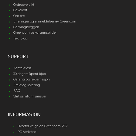
Ordreoversikt
Gavekort
Om oss
Erfaringer og anmeldelser av Greencom
Gamingbloggen
Greencom bakgrunnsbilder
Teknologi
SUPPORT
Kontakt oss
30 dagers åpent kjøp
Garanti og reklamasjon
Frakt og levering
FAQ
Vårt samfunnsansvar
INFORMASJON
Hvorfor velge en Greencom PC?
PC-Verksted