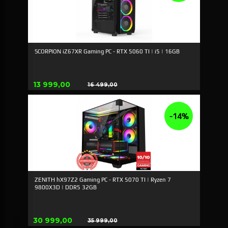
SCORPION iZ67XR Gaming PC - RTX 5060 TI | i5 | 16GB
Tilbud
13 999,00
16 499,00
Rabatt
-14%
ZENITH hX97Z2 Gaming PC - RTX 5070 TI | Ryzen 7
9800X3D | DDR5 32GB
Tilbud
30 999,00
35 999,00
Rabatt