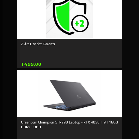
2 Års Utvidet Garanti
Pris
1 499,00
Greencom Champion STR990 Laptop - RTX 4050 | i9 | 16GB
DDR5 | QHD