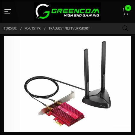
Gå
0
til
innholdet
FORSIDE
PC-UTSTYR
TRÅDLØST NETTVERKSKORT