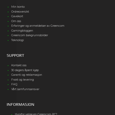
Min konto
Ordreoversikt
Gavekort
Om oss
Erfaringer og anmeldelser av Greencom
Gamingbloggen
Greencom bakgrunnsbilder
Teknologi
SUPPORT
Kontakt oss
30 dagers åpent kjøp
Garanti og reklamasjon
Frakt og levering
FAQ
Vårt samfunnsansvar
INFORMASJON
Hvorfor velge en Greencom PC?