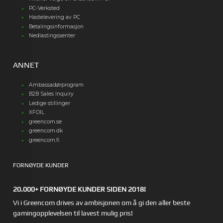
PC-Verksted
Hastelevering av PC
Betalingsinformasjon
Nedlastingssenter
ANNET
Ambassadørprogram
B2B Sales Inquiry
Ledige stillinger
XFOIL
greencom.se
greencom.dk
greencom.fi
FORNØYDE KUNDER
20.000+ FORNØYDE KUNDER SIDEN 2018!
Vi i Greencom drives av ambisjonen om å gi den aller beste
gamingopplevelsen til lavest mulig pris!