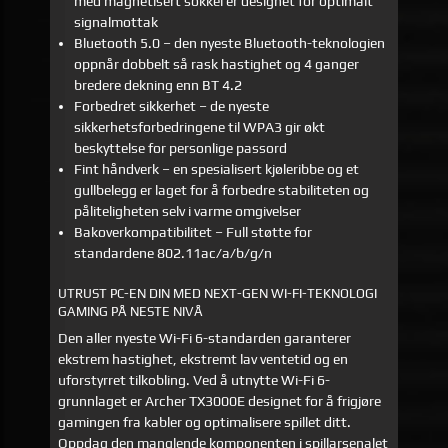
med magnetisert sokkel er designet for optimalt
signalmottak
Bluetooth 5.0 – den nyeste Bluetooth-teknologien
oppnår dobbelt så rask hastighet og 4 ganger
bredere dekning enn BT 4.2
Forbedret sikkerhet – de nyeste
sikkerhetsforbedringene til WPA3 gir økt
beskyttelse for personlige passord
Fint håndverk – en spesialisert kjøleribbe og et
gullbelegg er laget for å forbedre stabiliteten og
påliteligheten selv i varme omgivelser
Bakoverkompatibilitet – Full støtte for
standardene 802.11ac/a/b/g/n
UTRUST PC-EN DIN MED NEXT-GEN WI-FI-TEKNOLOGI
GAMING PÅ NESTE NIVÅ
Den aller nyeste Wi-Fi 6-standarden garanterer
ekstrem hastighet, ekstremt lav ventetid og en
uforstyrret tilkobling. Ved å utnytte Wi-Fi 6-
grunnlaget er Archer TX3000E designet for å frigjøre
gamingen fra kabler og optimalisere spillet ditt.
Oppdag den manglende komponenten i spillarsenalet