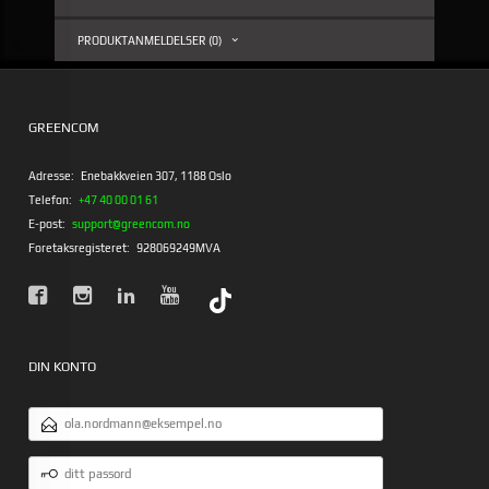
PRODUKTANMELDELSER (0)
GREENCOM
Adresse:
Enebakkveien 307, 1188 Oslo
Telefon:
+47 40 00 01 61
E-post:
support@greencom.no
Foretaksregisteret:
928069249MVA
DIN KONTO
E-
POSTADRESSE
DITT
PASSORD