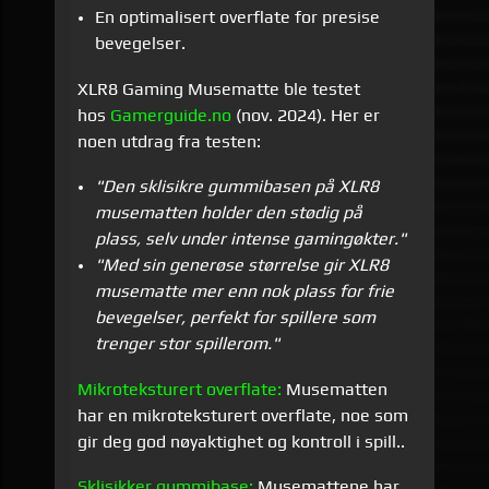
En optimalisert overflate for presise
bevegelser.
XLR8 Gaming Musematte ble testet
hos
Gamerguide.no
(nov. 2024). Her er
noen utdrag fra testen:
"Den sklisikre gummibasen på XLR8
musematten holder den stødig på
plass, selv under intense gamingøkter."
"Med sin generøse størrelse gir XLR8
musematte mer enn nok plass for frie
bevegelser, perfekt for spillere som
trenger stor spillerom."
Mikroteksturert overflate:
Musematten
har
en mikroteksturert overflate, noe som
gir deg god nøyaktighet og kontroll i spill..
Sklisikker gummibase:
Musemattene har