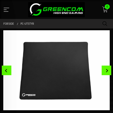
Gå
0
til
innholdet
FORSIDE
PC-UTSTYR
Prev