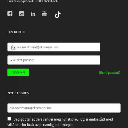
Foretaksregisteret:
928069249MVA
DIN KONTO
E-
POSTADRESSE
DITT
PASSORD
Glemt passord?
NYHETSBREV
Jeg godtar at dere sender meg nyhetsbrev, og er innforstått med
vilkårene for bruk av personlig informasjon