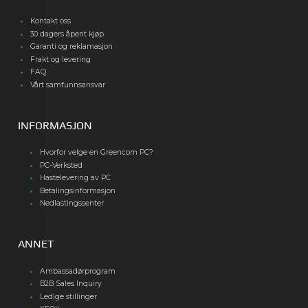
Kontakt oss
30 dagers åpent kjøp
Garanti og reklamasjon
Frakt og levering
FAQ
Vårt samfunnsansvar
INFORMASJON
Hvorfor velge en Greencom PC?
PC-Verksted
Hastelevering av PC
Betalingsinformasjon
Nedlastingssenter
ANNET
Ambassadørprogram
B2B Sales Inquiry
Ledige stillinger