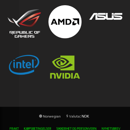
: NOK
Norwegian
Valuta
FRAKT
KJØPSBETINGELSER
SIKKERHET OG PERSONVERN
NYHETSBREV