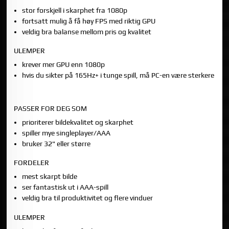
stor forskjell i skarphet fra 1080p
fortsatt mulig å få høy FPS med riktig GPU
veldig bra balanse mellom pris og kvalitet
ULEMPER
krever mer GPU enn 1080p
hvis du sikter på 165Hz+ i tunge spill, må PC-en være sterkere
4K (UHD): BEST BILDEKVALITET, MEN MEST KREVENDE
PASSER FOR DEG SOM
prioriterer bildekvalitet og skarphet
spiller mye singleplayer/AAA
bruker 32" eller større
FORDELER
mest skarpt bilde
ser fantastisk ut i AAA-spill
veldig bra til produktivitet og flere vinduer
ULEMPER