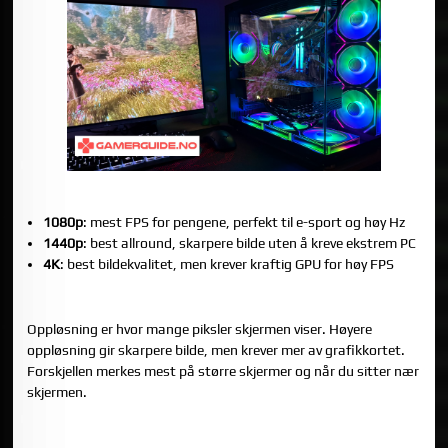
RASK KONKLUSJON
1080p
: mest FPS for pengene, perfekt til e-sport og høy Hz
1440p
: best allround, skarpere bilde uten å kreve ekstrem PC
4K
: best bildekvalitet, men krever kraftig GPU for høy FPS
HVA BETYR 1080P, 1440P OG 4K I PRAKSIS?
Oppløsning er hvor mange piksler skjermen viser. Høyere
oppløsning gir skarpere bilde, men krever mer av grafikkortet.
Forskjellen merkes mest på større skjermer og når du sitter nær
skjermen.
1080P (FULL HD): BEST FOR FPS, E-SPORT OG BUDSJETT