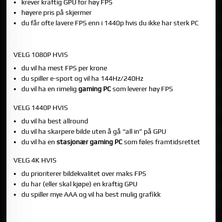
krever kraftig GPU for høy FPS
høyere pris på skjermer
du får ofte lavere FPS enn i 1440p hvis du ikke har sterk PC
HVORDAN VELGER DU RIKTIG?
VELG 1080P HVIS
du vil ha mest FPS per krone
du spiller e-sport og vil ha 144Hz/240Hz
du vil ha en rimelig
gaming PC
som leverer høy FPS
VELG 1440P HVIS
du vil ha best allround
du vil ha skarpere bilde uten å gå “all in” på GPU
du vil ha en
stasjonær gaming PC
som føles framtidsrettet
VELG 4K HVIS
du prioriterer bildekvalitet over maks FPS
du har (eller skal kjøpe) en kraftig GPU
du spiller mye AAA og vil ha best mulig grafikk
MATCH SKJERMEN MED RIKTIG GAMING PC