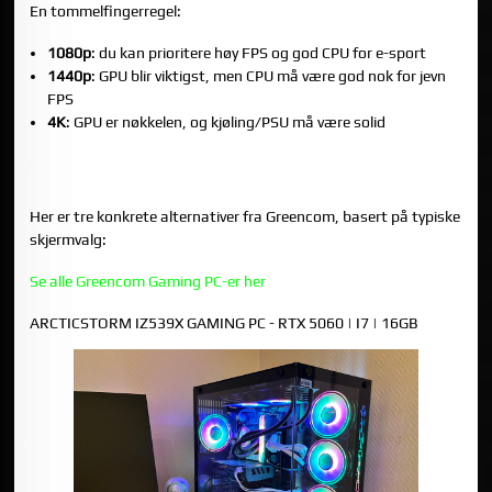
En tommelfingerregel:
1080p
: du kan prioritere høy FPS og god CPU for e-sport
1440p
: GPU blir viktigst, men CPU må være god nok for jevn
FPS
4K
: GPU er nøkkelen, og kjøling/PSU må være solid
TRE GREENCOM GAMING-PCER SOM PASSER
SKJERMVALGET DITT
Her er tre konkrete alternativer fra Greencom, basert på typiske
skjermvalg:
Se alle Greencom Gaming PC-er her
ARCTICSTORM IZ539X GAMING PC - RTX 5060 | I7 | 16GB