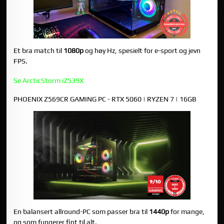
Et bra match til
1080p
og høy Hz, spesielt for e-sport og jevn
FPS.
Se ArcticStorm iZ539X
PHOENIX Z569CR GAMING PC - RTX 5060 | RYZEN 7 | 16GB
En balansert allround-PC som passer bra til
1440p
for mange,
og som fungerer fint til alt.