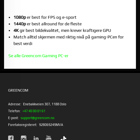
OPPSUMMERING
1080p
er best for FPS og e-sport
1440p
er best allround for de fleste
4K
gir best bildekvalitet, men krever kraftigere GPU
Match alltid skjermen med riktig nivå på gaming-PCen for
best verdi
Se alle Greencom Gaming PC-er
GREENCOM
Adresse:
Enebakkveien 307, 1188 Oslo
Telefon:
+47 40 00 01 61
E-post:
support@greencom.no
Foretaksregisteret:
928069249MVA