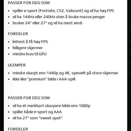
PASSER FOR DEG SOM
spiller e-sport (Fortnite, CS2, Valorant) og vil ha høy FPS
vil ha 144Hz eller 240Hz uten å bruke masse penger
bruker 24" eller 27" og vil ha mest verdi
FORDELER
lettest å få høy FPS
billigere skjermer
mindre krav til GPU
ULEMPER
mindre skarpt enn 1440p og 4K, spesielt på store skjermer
ikke like “premium” bilde i AAA-spill
1440P (QHD): BEST ALLROUND FOR GAMING PC
PASSER FOR DEG SOM
vil ha et merkbart skarpere bilde enn 1080p
spiller både e-sport og AAA
vil ha 27" som “sweet spot”
FORDELER