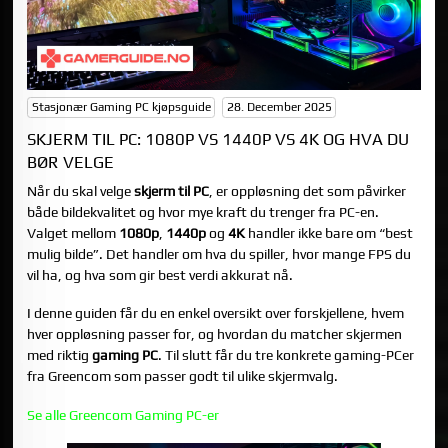
Stasjonær Gaming PC kjøpsguide
28. December 2025
SKJERM TIL PC: 1080P VS 1440P VS 4K OG HVA DU
BØR VELGE
Når du skal velge
skjerm til PC
, er oppløsning det som påvirker
både bildekvalitet og hvor mye kraft du trenger fra PC-en.
Valget mellom
1080p
,
1440p
og
4K
handler ikke bare om “best
mulig bilde”. Det handler om hva du spiller, hvor mange FPS du
vil ha, og hva som gir best verdi akkurat nå.
I denne guiden får du en enkel oversikt over forskjellene, hvem
hver oppløsning passer for, og hvordan du matcher skjermen
med riktig
gaming PC
. Til slutt får du tre konkrete gaming-PCer
fra Greencom som passer godt til ulike skjermvalg.
Se alle Greencom Gaming PC-er