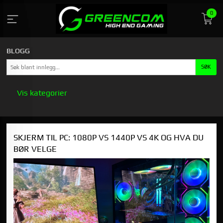
Gå
0
til
innholdet
BLOGG
Vis kategorier
HOVEDSIDEN
SKJERM TIL PC: 1080P VS 1440P VS 4K OG HVA DU
GREENCOM
BØR VELGE
STASJONÆR GAMING PC KJØPSGUIDE