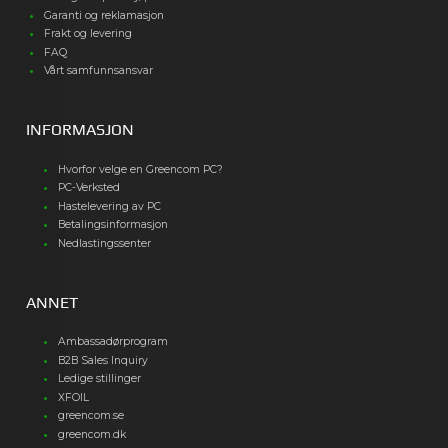
Garanti og reklamasjon
Frakt og levering
FAQ
Vårt samfunnsansvar
INFORMASJON
Hvorfor velge en Greencom PC?
PC-Verksted
Hastelevering av PC
Betalingsinformasjon
Nedlastingssenter
ANNET
Ambassadørprogram
B2B Sales Inquiry
Ledige stillinger
XFOIL
greencom.se
greencom.dk