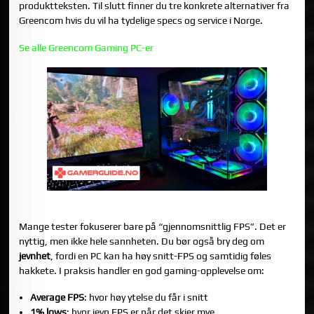
produktteksten. Til slutt finner du tre konkrete alternativer fra
Greencom hvis du vil ha tydelige specs og service i Norge.
Se alle Greencom Gaming PC-er
HVORFOR FPS ALENE IKKE ER NOK
Mange tester fokuserer bare på “gjennomsnittlig FPS”. Det er
nyttig, men ikke hele sannheten. Du bør også bry deg om
jevnhet
, fordi en PC kan ha høy snitt-FPS og samtidig føles
hakkete. I praksis handler en god gaming-opplevelse om:
Average FPS
: hvor høy ytelse du får i snitt
1% lows
: hvor jevn FPS er når det skjer mye