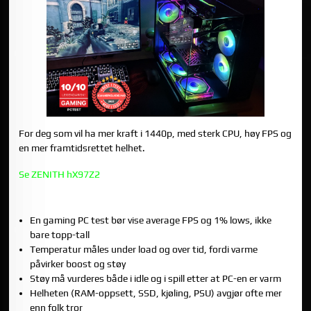
For deg som vil ha mer kraft i 1440p, med sterk CPU, høy FPS og
en mer framtidsrettet helhet.
Se ZENITH hX97Z2
OPPSUMMERING
En gaming PC test bør vise average FPS og 1% lows, ikke
bare topp-tall
Temperatur måles under load og over tid, fordi varme
påvirker boost og støy
Støy må vurderes både i idle og i spill etter at PC-en er varm
Helheten (RAM-oppsett, SSD, kjøling, PSU) avgjør ofte mer
enn folk tror