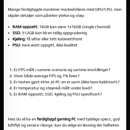
FERDIGBYGDE PC-ER
Mange ferdigbygde maskiner markedsføres med GPU/CPU, men
skjuler detaljer som påvirker ytelse og støy:
RAM-oppsett
: 16GB kan være 1x16GB (single channel)
SSD
: 512GB kan bli en tidlig oppgradering
Kjøling
: få vifter eller tett kabinettfront
PSU
: bare watt oppgitt, ikke kvalitet
DEN KORTE SJEKKLISTEN NÅR DU LESER EN “GAMING PC
TEST”
Er FPS målt i samme scenario og samme innstillinger?
Vises både average FPS og 1% lows?
Er testen gjort etter at PC-en er varm (ikke bare kaldstart)?
Er temperatur og støynivå målt under load?
Er RAM-oppsett, SSD, kjøling og PSU spesifisert?
VIL DU SLIPPE GJETTING OG FÅ EN PC SOM ER BRA I
PRAKSIS?
Hvis du vil ha en
ferdigbygd gaming PC
med tydelige specs, god
luftflyt og service i Norge, kan du velge en løsning der helheten