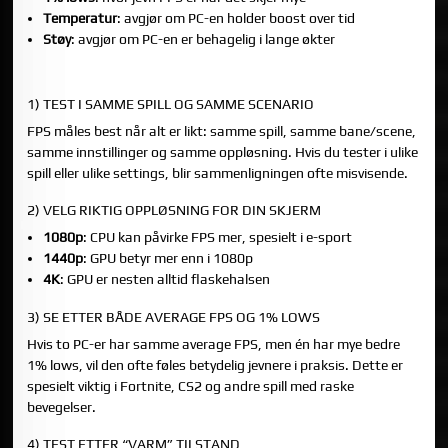
Temperatur
: avgjør om PC-en holder boost over tid
Støy
: avgjør om PC-en er behagelig i lange økter
DEL 1: SLIK MÅLES FPS I EN GAMING PC TEST
1) TEST I SAMME SPILL OG SAMME SCENARIO
FPS måles best når alt er likt: samme spill, samme bane/scene,
samme innstillinger og samme oppløsning. Hvis du tester i ulike
spill eller ulike settings, blir sammenligningen ofte misvisende.
2) VELG RIKTIG OPPLØSNING FOR DIN SKJERM
1080p
: CPU kan påvirke FPS mer, spesielt i e-sport
1440p
: GPU betyr mer enn i 1080p
4K
: GPU er nesten alltid flaskehalsen
3) SE ETTER BÅDE AVERAGE FPS OG 1% LOWS
Hvis to PC-er har samme average FPS, men én har mye bedre
1% lows, vil den ofte føles betydelig jevnere i praksis. Dette er
spesielt viktig i Fortnite, CS2 og andre spill med raske
bevegelser.
4) TEST ETTER “VARM” TILSTAND