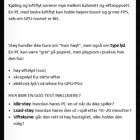
Kjøling og luftflyt varierer mye mellom kabinett og vifteoppsett.
En PC med bedre luftflyt kan holde høyere boost og gi mer FPS,
selv om GPU-navnet er likt.
DEL 3: SLIK MÅLES STØYNIVÅ (OG HVA SOM OFTE
MANGLER I ANNONSER)
Støy handler ikke bare om “hvor høyt”, men også om
type lyd
.
En PC kan være “grei” på papiret, men plagsom i praksis hvis
den har:
høy viftelyd (sus)
skrapelyd fra slitte vifter
elektrisk lyd/coil whine fra GPU/PSU
HVA BØR EN GOD TEST INKLUDERE?
Idle-støy
: hvordan høres PC-en ut når du ikke spiller?
Load-støy
: hvordan høres den ut i spill etter 10–20 minutter?
Viftekurve
: går den rett til høy hastighet, eller holder den
rolig?
DEL 4: SLIK AVSLØRER DU “SKJULTE” FLASKEHALSER I