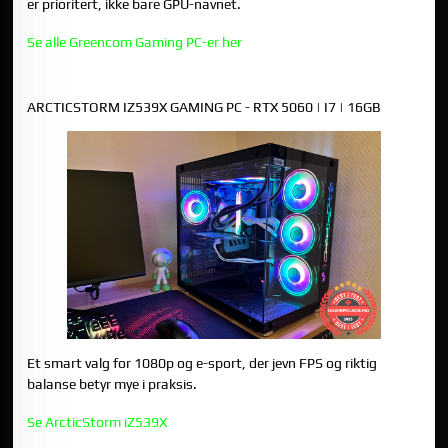
er prioritert, ikke bare GPU-navnet.
Se alle Greencom Gaming PC-er her
TRE KONKRETE ALTERNATIVER FRA GREENCOM
ARCTICSTORM IZ539X GAMING PC - RTX 5060 | I7 | 16GB
Et smart valg for 1080p og e-sport, der jevn FPS og riktig
balanse betyr mye i praksis.
Se ArcticStorm iZ539X