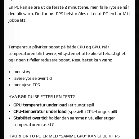
En PC kan se bra ut de første 2 minuttene, men falle i ytelse når
den blir varm. Derfor bør FPS helst måles etter at PC-en har fått
jobbe litt.
DEL 2: SLIK MÅLES TEMPERATUR (OG HVORFOR DET
BETYR MYE)
Temperatur påvirker boost på både CPU og GPU. Når
temperaturen blir høyere, vil systemet ofte øke viftehastighet
og i noen tilfeller redusere boost. Resultatet kan være:
mer støy
lavere ytelse over tid
mer ujevn FPS
HVA BØR DU SE ETTER I EN TEST?
GPU-temperatur under load
i et tungt spill
CPU-temperatur under load
(spesielt i CPU-tunge spill)
Stabilitet over tid
: holder den samme nivå, eller stiger
temperaturen raskt?
HVORFOR TO PC-ER MED “SAMME GPU” KAN GI ULIK FPS