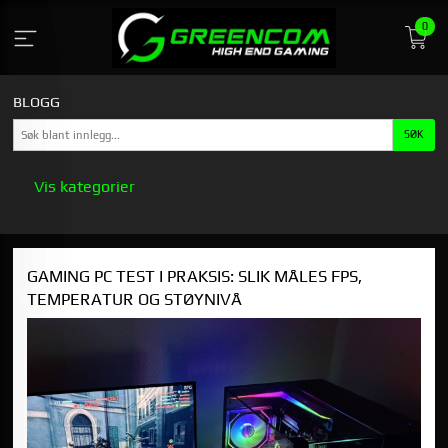
Gå
0
til
innholdet
BLOGG
Vis kategorier
HOVEDSIDEN
GAMING PC TEST I PRAKSIS: SLIK MÅLES FPS,
GREENCOM
TEMPERATUR OG STØYNIVÅ
STASJONÆR GAMING PC KJØPSGUIDE