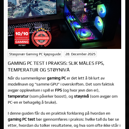
Stasjonær Gaming PC kjøpsguide
28. December 2025
GAMING PC TEST I PRAKSIS: SLIK MÅLES FPS,
TEMPERATUR OG STØYNIVÅ
Når du sammenligner
gaming PC
er det lett å bli lurt av
modellnavn og “samme GPU” i overskriften. Det som faktisk
avgjør opplevelsen i spill er
FPS
(og hvor jevn den er),
temperatur
(som påvirker boost), og
støynivå
(som avgjør om
PC-en er behagelig å bruke).
I denne guiden får du en praktisk forklaring på hvordan en
gaming PC test
bør gjennomføres i praksis: hvilke tall du bør se
etter, hvordan du tolker resultatene, og hva som ofte ikke står i