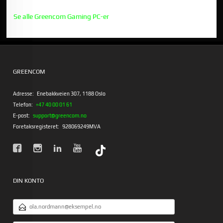
Se alle Greencom Gaming PC-er
GREENCOM
Adresse:
Enebakkveien 307, 1188 Oslo
Telefon:
+47 40 00 01 61
E-post:
support@greencom.no
Foretaksregisteret:
928069249MVA
DIN KONTO
E-
POSTADRESSE