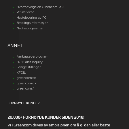
Hvorfor velge en Greencom PC?
PC-Verksted
Hastelevering av PC
Betalingsinformasjon
Nedlastingssenter
ANNET
Ambassadørprogram
B2B Sales Inquiry
Ledige stillinger
XFOIL
greencom.se
greencom.dk
greencom.fi
FORNØYDE KUNDER
20.000+ FORNØYDE KUNDER SIDEN 2018!
Vi i Greencom drives av ambisjonen om å gi den aller beste