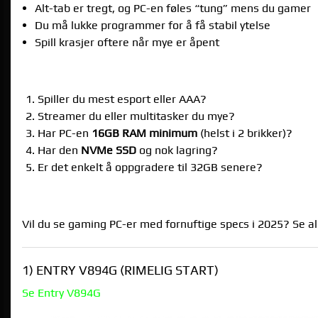
Alt-tab er tregt, og PC-en føles “tung” mens du gamer
Du må lukke programmer for å få stabil ytelse
Spill krasjer oftere når mye er åpent
SJEKKLISTE FØR DU KJØPER GAMING PC I 202
Spiller du mest esport eller AAA?
Streamer du eller multitasker du mye?
Har PC-en
16GB RAM minimum
(helst i 2 brikker)?
Har den
NVMe SSD
og nok lagring?
Er det enkelt å oppgradere til 32GB senere?
FERDIGBYGDE ALTERNATIVER HOS GREENC
Vil du se gaming PC-er med fornuftige specs i 2025? Se al
1) ENTRY V894G (RIMELIG START)
Se Entry V894G