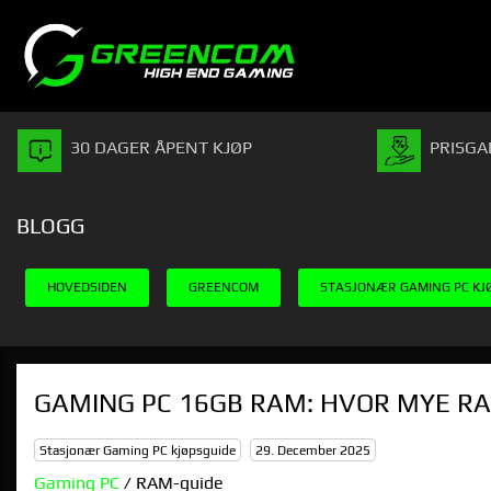
Gå
Lukk
PRODUKTER
til
innholdet
30 DAGER ÅPENT KJØP
PRISGA
BLOGG
HOVEDSIDEN
GREENCOM
STASJONÆR GAMING PC KJ
GAMING PC 16GB RAM: HVOR MYE RA
Stasjonær Gaming PC kjøpsguide
29. December 2025
Gaming PC
/ RAM-guide