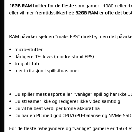
16GB RAM holder for de fleste
som gamer i 1080p eller 14
eller vil mer fremtidssikkerhet:
32GB RAM er ofte det best
HVORFOR RAM BETYR MER ENN FOLK TROR
RAM påvirker sjelden “maks FPS” direkte, men det påvirker
micro-stutter
dårligere 1% lows (mindre stabil FPS)
treg alt-tab
mer irritasjon i spillsituasjoner
NÅR 16GB RAM ER NOK
Du spiller mest esport eller “vanlige” spill og har ikke 
Du streamer ikke og redigerer ikke video samtidig
Du vil ha best verdi per krone akkurat nå
Du har en PC med god CPU/GPU-balanse og NVMe SSD
For de fleste nybegynnere og “vanlige” gamere er 16GB e