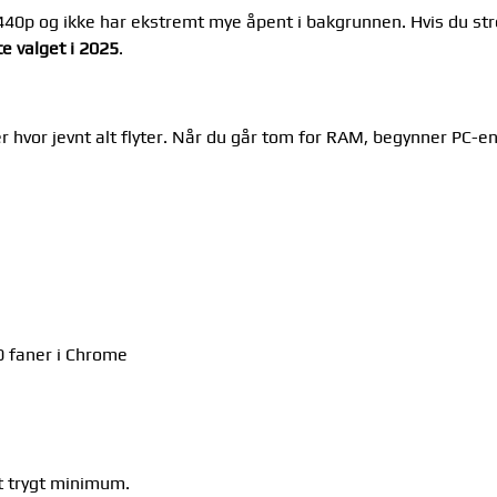
40p og ikke har ekstremt mye åpent i bakgrunnen. Hvis du str
e valget i 2025
.
 hvor jevnt alt flyter. Når du går tom for RAM, begynner PC-en
30 faner i Chrome
t trygt minimum.