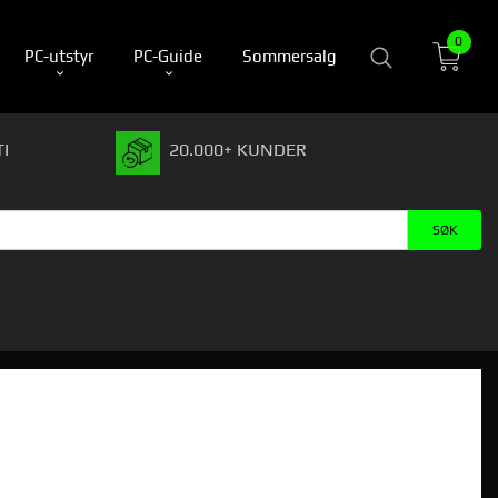
0
PC-utstyr
PC-Guide
Sommersalg
I
20.000+ KUNDER