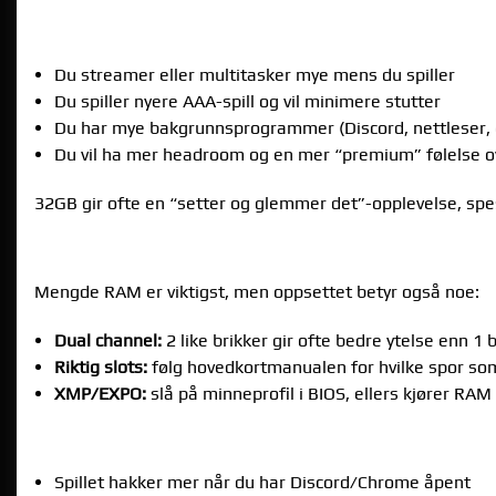
NÅR 32GB RAM ER VERDT DET
Du streamer eller multitasker mye mens du spiller
Du spiller nyere AAA-spill og vil minimere stutter
Du har mye bakgrunnsprogrammer (Discord, nettleser, 
Du vil ha mer headroom og en mer “premium” følelse ov
32GB gir ofte en “setter og glemmer det”-opplevelse, spes
RAM-HASTIGHET OG OPPSETT (DUAL CHANNE
Mengde RAM er viktigst, men oppsettet betyr også noe:
Dual channel:
2 like brikker gir ofte bedre ytelse enn 1 b
Riktig slots:
følg hovedkortmanualen for hvilke spor som
XMP/EXPO:
slå på minneprofil i BIOS, ellers kjører RAM
TEGN PÅ AT DU TRENGER MER RAM
Spillet hakker mer når du har Discord/Chrome åpent