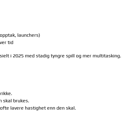
opptak, launchers)
er tid
ielt i 2025 med stadig tyngre spill og mer multitasking.
L)
rikke.
 skal brukes.
 ofte lavere hastighet enn den skal.