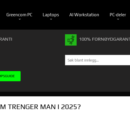
Greencom PC
Laptops
AI Workstation
PC-deler
RANTI
100% FORNØYDGARANT
ØPSGUIDE
M TRENGER MAN I 2025?