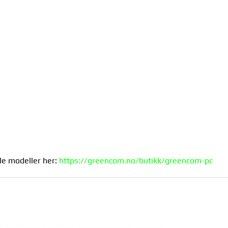
5
OM
le modeller her:
https://greencom.no/butikk/greencom-pc