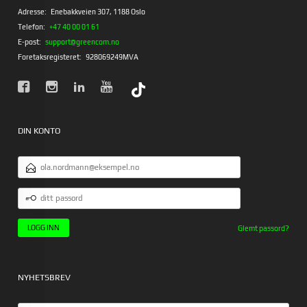
Adresse:
Enebakkveien 307, 1188 Oslo
Telefon:
+47 40 00 01 61
E-post:
support@greencom.no
Foretaksregisteret:
928069249MVA
DIN KONTO
E-
POSTADRESSE
DITT
PASSORD
Glemt passord?
NYHETSBREV