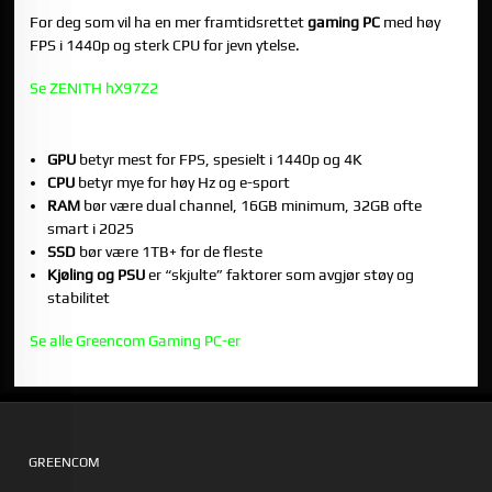
For deg som vil ha en mer framtidsrettet
gaming PC
med høy
FPS i 1440p og sterk CPU for jevn ytelse.
Se ZENITH hX97Z2
OPPSUMMERING
GPU
betyr mest for FPS, spesielt i 1440p og 4K
CPU
betyr mye for høy Hz og e-sport
RAM
bør være dual channel, 16GB minimum, 32GB ofte
smart i 2025
SSD
bør være 1TB+ for de fleste
Kjøling og PSU
er “skjulte” faktorer som avgjør støy og
stabilitet
Se alle Greencom Gaming PC-er
GREENCOM