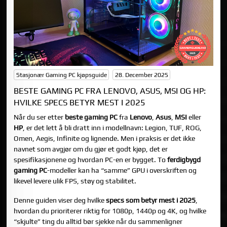
Stasjonær Gaming PC kjøpsguide
28. December 2025
BESTE GAMING PC FRA LENOVO, ASUS, MSI OG HP:
HVILKE SPECS BETYR MEST I 2025
Når du ser etter
beste gaming PC
fra
Lenovo
,
Asus
,
MSI
eller
HP
, er det lett å bli dratt inn i modellnavn: Legion, TUF, ROG,
Omen, Aegis, Infinite og lignende. Men i praksis er det ikke
navnet som avgjør om du gjør et godt kjøp, det er
spesifikasjonene og hvordan PC-en er bygget. To
ferdigbygd
gaming PC
-modeller kan ha “samme” GPU i overskriften og
likevel levere ulik FPS, støy og stabilitet.
Denne guiden viser deg hvilke
specs som betyr mest i 2025
,
hvordan du prioriterer riktig for 1080p, 1440p og 4K, og hvilke
“skjulte” ting du alltid bør sjekke når du sammenligner