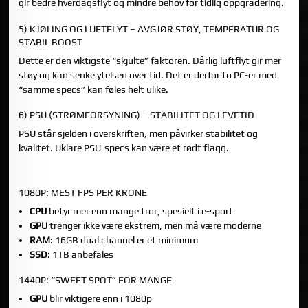
gir bedre hverdagsflyt og mindre behov for tidlig oppgradering.
5) KJØLING OG LUFTFLYT – AVGJØR STØY, TEMPERATUR OG
STABIL BOOST
Dette er den viktigste “skjulte” faktoren. Dårlig luftflyt gir mer
støy og kan senke ytelsen over tid. Det er derfor to PC-er med
“samme specs” kan føles helt ulike.
6) PSU (STRØMFORSYNING) – STABILITET OG LEVETID
PSU står sjelden i overskriften, men påvirker stabilitet og
kvalitet. Uklare PSU-specs kan være et rødt flagg.
PRIORITERINGSGUIDE ETTER OPPLØSNING
1080P: MEST FPS PER KRONE
CPU
betyr mer enn mange tror, spesielt i e-sport
GPU
trenger ikke være ekstrem, men må være moderne
RAM
: 16GB dual channel er et minimum
SSD
: 1TB anbefales
1440P: “SWEET SPOT” FOR MANGE
GPU
blir viktigere enn i 1080p