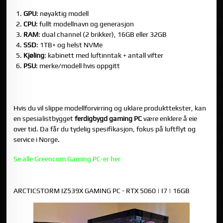
GPU
: nøyaktig modell
CPU
: fullt modellnavn og generasjon
RAM
: dual channel (2 brikker), 16GB eller 32GB
SSD
: 1TB+ og helst NVMe
Kjøling
: kabinett med luftinntak + antall vifter
PSU
: merke/modell hvis oppgitt
HVIS DU VIL HA “BESTE GAMING PC” UTEN Å GAMBLE PÅ
SKJULTE KOMPROMISSER
Hvis du vil slippe modellforvirring og uklare produkttekster, kan
en spesialistbygget
ferdigbygd gaming PC
være enklere å eie
over tid. Da får du tydelig spesifikasjon, fokus på luftflyt og
service i Norge.
Se alle Greencom Gaming PC-er her
TRE KONKRETE GREENCOM-ALTERNATIVER
ARCTICSTORM IZ539X GAMING PC - RTX 5060 | I7 | 16GB