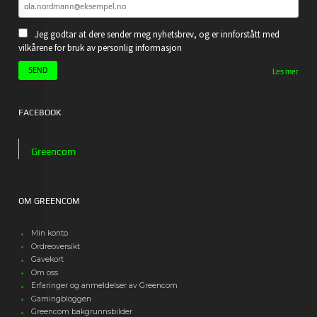
Jeg godtar at dere sender meg nyhetsbrev, og er innforstått med
vilkårene for bruk av personlig informasjon
Les mer
FACEBOOK
Greencom
OM GREENCOM
Min konto
Ordreoversikt
Gavekort
Om oss
Erfaringer og anmeldelser av Greencom
Gamingbloggen
Greencom bakgrunnsbilder