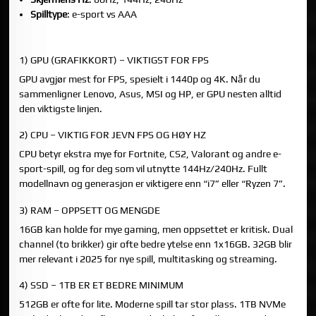
Spilltype
: e-sport vs AAA
RANGERING: HVILKE SPECS BETYR MEST?
1) GPU (GRAFIKKORT) – VIKTIGST FOR FPS
GPU avgjør mest for FPS, spesielt i 1440p og 4K. Når du
sammenligner Lenovo, Asus, MSI og HP, er GPU nesten alltid
den viktigste linjen.
2) CPU – VIKTIG FOR JEVN FPS OG HØY HZ
CPU betyr ekstra mye for Fortnite, CS2, Valorant og andre e-
sport-spill, og for deg som vil utnytte 144Hz/240Hz. Fullt
modellnavn og generasjon er viktigere enn “i7” eller “Ryzen 7”.
3) RAM – OPPSETT OG MENGDE
16GB kan holde for mye gaming, men oppsettet er kritisk. Dual
channel (to brikker) gir ofte bedre ytelse enn 1x16GB. 32GB blir
mer relevant i 2025 for nye spill, multitasking og streaming.
4) SSD – 1TB ER ET BEDRE MINIMUM
512GB er ofte for lite. Moderne spill tar stor plass. 1TB NVMe