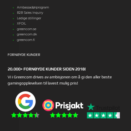
Ambassadørprogram
B2B Sales Inquiry
Ledige stillinger
XFOIL
greencom.se
greencom.dk
greencom.fi
FORNØYDE KUNDER
20.000+ FORNØYDE KUNDER SIDEN 2018!
Vi i Greencom drives av ambisjonen om å gi den aller beste
gamingopplevelsen til lavest mulig pris!