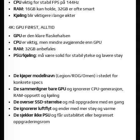
CPU
viktig for stabil FPS på 144Hz
RAM
: 16GB kan holde, 32GB er ofte smart
Kjøling
blir viktigere i lange økter
4K: GPU FØRST, ALLTID
GPU
er den klare flaskehalsen
CPU
er viktig, men mindre avgjørende enn GPU
RAM
: 32GB anbefales
PSU/kjøling
: må være solid for stabil ytelse og lavere støy
MERKEVARE-PC: DETTE ER DE VANLIGSTE FELLENE
De kjøper modellnavn
(Legion/ROG/Omen) i stedet for
konkrete specs
De sammenligner bare GPU
og ignorerer CPU-generasjon,
RAM-oppsett og kjøling
De overser SSD-størrelse
og må oppgradere med en gang
De ignorerer luftflyt
og ender med mer støy og varme
De sjekker ikke PSU
og får ustabilitet eller begrenset
oppgraderingsrom
30-SEKUNDERS SJEKKLISTE NÅR DU SAMMENLIGNER
LENOVO, ASUS, MSI OG HP