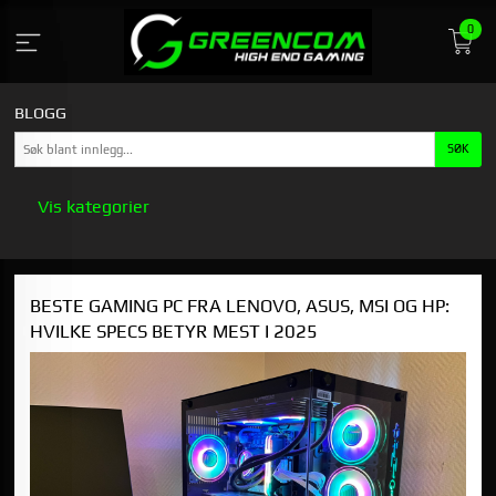
Gå
0
til
innholdet
BLOGG
Vis kategorier
HOVEDSIDEN
BESTE GAMING PC FRA LENOVO, ASUS, MSI OG HP:
GREENCOM
HVILKE SPECS BETYR MEST I 2025
STASJONÆR GAMING PC KJØPSGUIDE