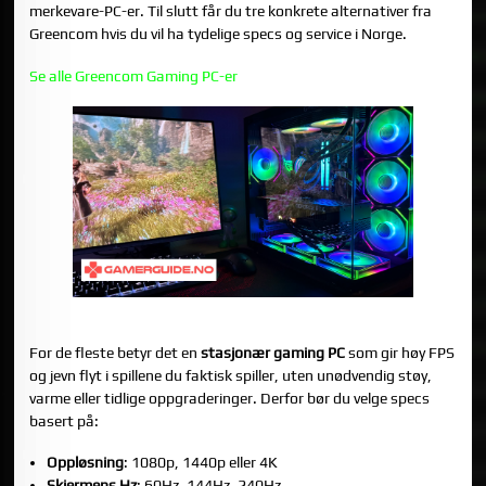
merkevare-PC-er. Til slutt får du tre konkrete alternativer fra
Greencom hvis du vil ha tydelige specs og service i Norge.
Se alle Greencom Gaming PC-er
HVA BETYR “BESTE GAMING PC” I 2025?
For de fleste betyr det en
stasjonær gaming PC
som gir høy FPS
og jevn flyt i spillene du faktisk spiller, uten unødvendig støy,
varme eller tidlige oppgraderinger. Derfor bør du velge specs
basert på:
Oppløsning
: 1080p, 1440p eller 4K
Skjermens Hz
: 60Hz, 144Hz, 240Hz