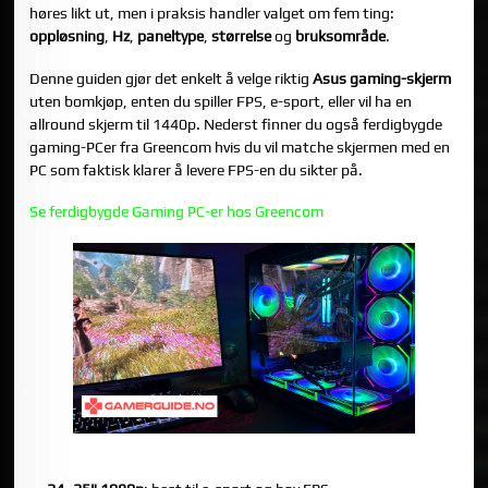
høres likt ut, men i praksis handler valget om fem ting:
oppløsning
,
Hz
,
paneltype
,
størrelse
og
bruksområde
.
Denne guiden gjør det enkelt å velge riktig
Asus gaming-skjerm
uten bomkjøp, enten du spiller FPS, e-sport, eller vil ha en
allround skjerm til 1440p. Nederst finner du også ferdigbygde
gaming-PCer fra Greencom hvis du vil matche skjermen med en
PC som faktisk klarer å levere FPS-en du sikter på.
Se ferdigbygde Gaming PC-er hos Greencom
1) FØRST: VELG OPPLØSNING OG STØRRELSE