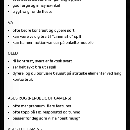
god farge og innsynsvinkel
trygt valg for de fleste
VA
ofte bedre kontrast og dypere sort
kan være veldig bra til “cinematic” spill
kan ha mer motion-smear på enkelte modeller
OLED
rå kontrast, svart er faktisk svart
ser helt sykt bra ut i spill
dyrere, og du bør være bevisst på statiske elementer ved lang
kontorbruk
4) ASUS SERIER FORKLART ENKELT: ROG VS TUF
ASUS ROG (REPUBLIC OF GAMERS)
ofte mer premium, flere features
ofte topp på Hz, responstid og tuning
passer for deg som vil ha “best mulig”
ASUS TUF GAMING