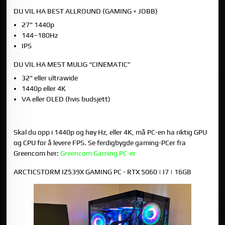
DU VIL HA BEST ALLROUND (GAMING + JOBB)
27" 1440p
144–180Hz
IPS
DU VIL HA MEST MULIG “CINEMATIC”
32" eller ultrawide
1440p eller 4K
VA eller OLED (hvis budsjett)
7) MATCH SKJERMEN MED RIKTIG GAMING PC
Skal du opp i 1440p og høy Hz, eller 4K, må PC-en ha riktig GPU
og CPU for å levere FPS. Se ferdigbygde gaming-PCer fra
Greencom her:
Greencom Gaming PC-er
ARCTICSTORM IZ539X GAMING PC - RTX 5060 | I7 | 16GB