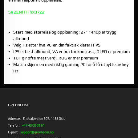
en mer responsiv opplevelse.
Se ZENITH hX97Z2
OPPSUMMERING
Start med størrelse og oppløsning: 27" 1440p er trygg
allround
Velg Hz etter hva PC-en din faktisk klarer i FPS
IPS er best allround, VA er bra for kontrast, OLED er premium
TUF gir ofte mest verdi, ROG er mer premium
Match skjermen med riktig gaming PC for å få utbytte av høy
Hz
GREENCOM
Adresse:
Enebakkveien 307, 1188 Oslo
Telefon:
+47 40 00 01 61
E-post:
support@greencom.no