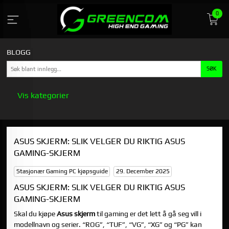
Gå
0
til
innholdet
BLOGG
Vis kategorier
HOVEDSIDEN
ASUS SKJERM: SLIK VELGER DU RIKTIG ASUS
GREENCOM
GAMING-SKJERM
STASJONÆR GAMING PC KJØPSGUIDE
Stasjonær Gaming PC kjøpsguide
29. December 2025
ASUS SKJERM: SLIK VELGER DU RIKTIG ASUS
GAMING-SKJERM
Skal du kjøpe
Asus skjerm
til gaming er det lett å gå seg vill i
modellnavn og serier. “ROG”, “TUF”, “VG”, “XG” og “PG” kan