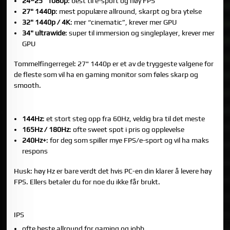
24–25" 1080p
: best til e-sport og høy FPS
27" 1440p
: mest populære allround, skarpt og bra ytelse
32" 1440p / 4K
: mer “cinematic”, krever mer GPU
34" ultrawide
: super til immersion og singleplayer, krever mer
GPU
Tommelfingerregel: 27" 1440p er et av de tryggeste valgene for
de fleste som vil ha en gaming monitor som føles skarp og
smooth.
2) HZ: HVA BØR DU VELGE?
144Hz
: et stort steg opp fra 60Hz, veldig bra til det meste
165Hz / 180Hz
: ofte sweet spot i pris og opplevelse
240Hz+
: for deg som spiller mye FPS/e-sport og vil ha maks
respons
Husk: høy Hz er bare verdt det hvis PC-en din klarer å levere høy
FPS. Ellers betaler du for noe du ikke får brukt.
3) PANELTYPE: IPS, VA ELLER OLED?
IPS
ofte beste allround for gaming og jobb