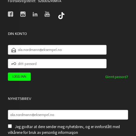
Foretaksregisteret:
928069249MVA
DIN KONTO
E-
POSTADRESSE
DITT
PASSORD
Glemt passord?
NYHETSBREV
Jeg godtar at dere sender meg nyhetsbrev, og er innforstått med
vilkårene for bruk av personlig informasjon