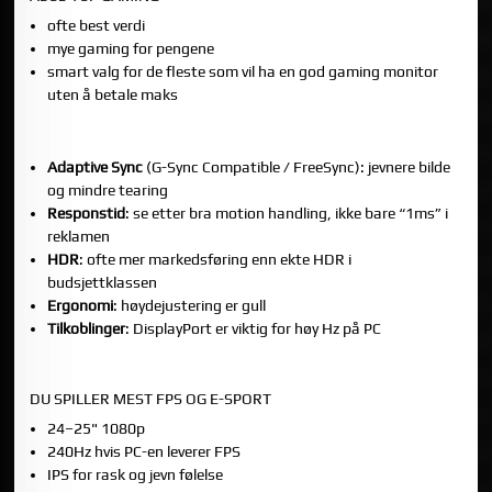
ofte best verdi
mye gaming for pengene
smart valg for de fleste som vil ha en god gaming monitor
uten å betale maks
5) SPESIFIKASJONER DU FAKTISK BØR SJEKKE
Adaptive Sync
(G-Sync Compatible / FreeSync): jevnere bilde
og mindre tearing
Responstid
: se etter bra motion handling, ikke bare “1ms” i
reklamen
HDR
: ofte mer markedsføring enn ekte HDR i
budsjettklassen
Ergonomi
: høydejustering er gull
Tilkoblinger
: DisplayPort er viktig for høy Hz på PC
6) HVILKEN ASUS SKJERM PASSER DEG?
DU SPILLER MEST FPS OG E-SPORT
24–25" 1080p
240Hz hvis PC-en leverer FPS
IPS for rask og jevn følelse